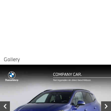
Gallery
Vergelijken in
Delen
Contact dealer
garage
€ 52.950,-
Prijs