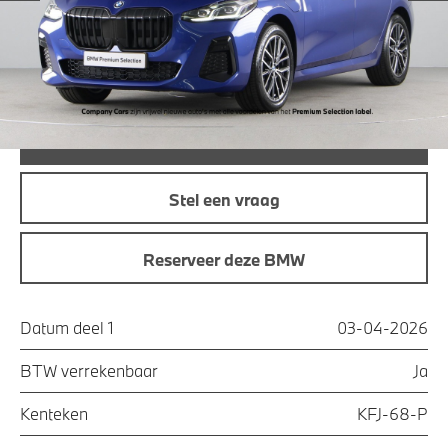
Maandprijs
€ 568,26
Offerte aanvraag
Bel direct
Stel een vraag
Reserveer deze BMW
Datum deel 1
03-04-2026
BTW verrekenbaar
Ja
Kenteken
KFJ-68-P