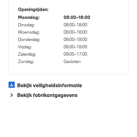
Park Distance Control voor/achter (PDC)
Openingtijden:
Parkeer assistent
Maandag:
08:00–18:00
Parking Assistant
Dinsdag:
08:00–18:00
Regensensor
Woensdag:
08:00–18:00
Donderdag:
08:00–18:00
Driving Assistant
Vrijdag:
08:00–18:00
Draadloos oplaadstation
Zaterdag:
09:00–17:00
Cruise control
Zondag:
Gesloten
Achteruitrijcamera
Comfort Access
Bekijk veiligheidsinformatie
Buitenspiegels elektrisch inklapbaar
Bekijk fabrikantgegevens
Aandrijving en onderstel
Laadaansluiting AC (wisselstroom) laden
Laadkabel (Mode 3, 22kW)