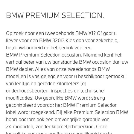
Anti blokkeer systeem
BMW PREMIUM SELECTION.
Kilometertacho
Steptronic transmissie met schakelpaddles aan het
Op zoek naar een tweedehands BMW X1? Of gaat u
stuurwiel
liever voor een BMW 320i? Kies dan voor zekerheid,
xDrive - Vierwielaandrijving
betrouwbaarheid en het gemak van een
BMW Premium Selection occasion. Niemand kent het
M Adaptief onderstel
verhaal beter van uw aanstaande BMW occasion dan uw
BMW dealer. Alles van onze tweedehands BMW
modellen is vastgelegd en voor u beschikbaar gemaakt:
Veiligheid
van leeftijd en gereden kilometers tot
onderhoudsbeurten, inspecties en technische
Isofix bevestiging passagierstoel voor
modificaties. Uw gebruikte BMW wordt streng
Akoestische waarschuwing voor voetgangers
gecontroleerd voordat het BMW Premium Selection
Airbag bestuurder
label wordt toegekend. Bij elke Premium Selection BMW
hoort daarom ook een omvangrijke garantie van
Actieve Voetgangersbescherming
24 maanden, zonder kilometerbeperking. Onze
Elektronisch Stabiliteits Programma
landelijke voorraad geeft u de mogelijkheid om te