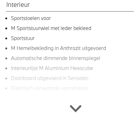
Interieur
Sportstoelen voor
M Sportstuurwiel met leder bekleed
Sportstuur
M Hemelbekleding in Anthrazit uitgevoerd
Automatische dimmende binnenspiegel
Interieurlijst M Aluminium Hexacube
Dashboard uitgevoerd in Sensatec
Elektrisch verwarmde voorstoelen
Entertainment en communicatie
BMW TeleServices
DAB-tuner