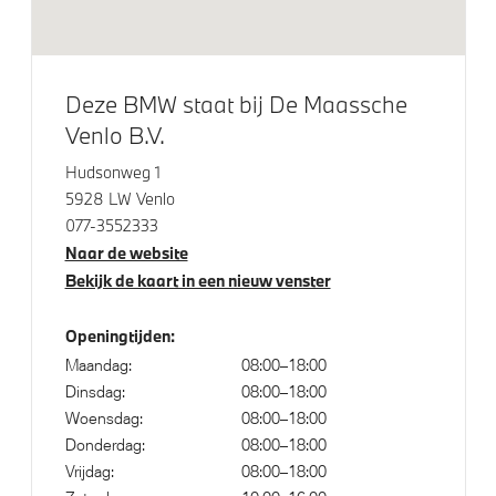
Aandrijving en onderstel
M Adaptief onderstel
Deze BMW staat bij De Maassche
Laadkabel (Mode 3, 22kW)
Venlo B.V.
xDrive - Vierwielaandrijving
Hudsonweg 1
Extra tankvulling
5928 LW Venlo
Steptronic transmissie met schakelpaddles aan het
077-3552333
stuurwiel
Naar de website
Bekijk de kaart in een nieuw venster
Veiligheid
Openingtijden:
Maandag:
08:00–18:00
Akoestische waarschuwing voor voetgangers
Dinsdag:
08:00–18:00
Actieve Voetgangersbescherming
Woensdag:
08:00–18:00
Isofix bevestiging passagierstoel voor
Donderdag:
08:00–18:00
Vrijdag:
08:00–18:00