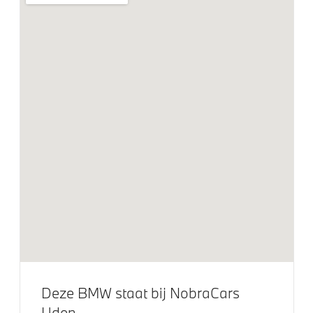
18 inch LM M D-spaak (styling 662) Orbit Grey
Klimaatbeheersing
Aut.airconditioning
Elektrische voorzieningen
Automatisch dimmende binnen- en buitenspiegel
bestuurderzijde
Bandenspanningsweergavesysteem
Alarmsignaal (Intern)
Alarmsysteem klasse 3 (VbV/SCM)
High-beam assistant
Deze BMW staat bij NobraCars
Achteruitrijcamera
Uden