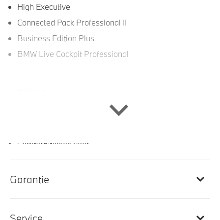
High Executive
Connected Pack Professional II
Business Edition Plus
BMW Live Cockpit Professional
Interieur
Lederen bekleding
Ambiente verlichting
Comfortstoelen voor
Elektrisch verwarmde voorstoelen
Interieurlijsten Fineline Ridge accentlijsten Perglanz
Garantie
chroom
M Hemelbekleding in Anthrazit uitgevoerd
Service
M Sportstuurwiel