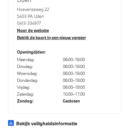
Park Distance Control voor/achter (PDC)
Hoevenseweg 22
Parking Assistant
5403 PA Uden
0413-334977
Naar de website
Aandrijving en onderstel
Bekijk de kaart in een nieuw venster
Automatische transmissie
Openingtijden:
Kilometertacho
Maandag:
08:00–18:00
Dinsdag:
08:00–18:00
NoodLaadkabel (Mode 2)
Woensdag:
08:00–18:00
Donderdag:
08:00–18:00
Vrijdag:
08:00–18:00
Veiligheid
Zaterdag:
10:00–17:00
Zondag:
Gesloten
Akoestische waarschuwing voor voetgangers
Actieve Voetgangersbescherming
Bekijk veiligheidsinformatie