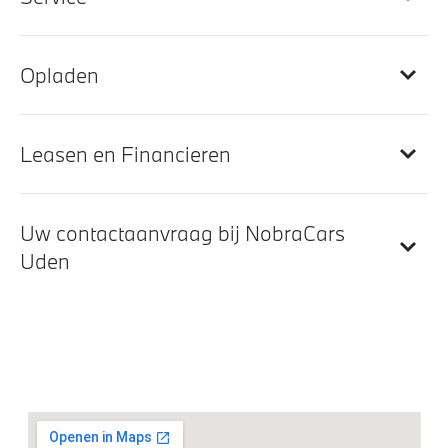
Doorlaadopening
Sportstuur
Opladen
Stuurwielrand verwarmd
Leasen en Financieren
Entertainment en communicatie
DAB-tuner
Uw contactaanvraag bij NobraCars
Teleservices
Uden
Exterieur
BMW Laserlicht
Chrome Line Exterieur
Elektrisch glazen schuif-/kanteldak