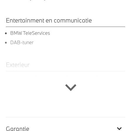
Entertainment en communicatie
BMW TeleServices
DAB-tuner
Exterieur
16 inch LM Dubbelspaak (Styling 186) in Silver Grey
Elektrische voorzieningen
Achteruitrijcamera
Bandenspanningsweergavesysteem
Garantie