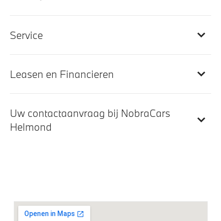
Cruise control
Park Distance Control voor/achter (PDC)
Parkeer assistent
Service
Parking Assistant
Leasen en Financieren
Aandrijving en onderstel
Steptronic transmissie met dubbele koppeling
Uw contactaanvraag bij NobraCars
Helmond
Veiligheid
Actieve Voetgangersbescherming
Isofix bevestiging passagierstoel voor