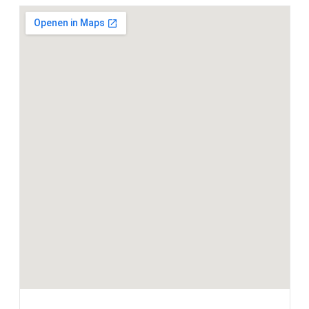
Entertainment en communicatie
BMW Head-Up Display
BMW TeleServices
DAB-tuner
HiFi System Harman Kardon
Head-up display
Exterieur
Glazen panoramadak
20 inch LM M Dubbelspaak (Styling 699 M) in Orbit
Grau
Extra getint glas in achterportierruiten en achterruit