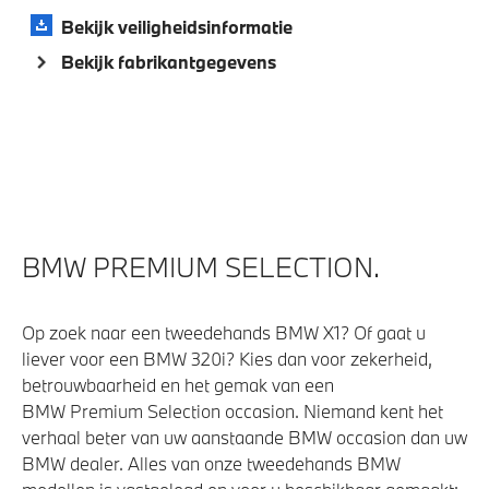
High-beam assistant
Bekijk veiligheidsinformatie
Driving Assistant Professional
Bekijk fabrikantgegevens
Comfort Access
Bandenspanningsweergavesysteem
Parking assistant plus
Automatisch dimmende binnen- en buitenspiegel
bestuurderzijde
Alarmsysteem klasse 3 (VbV/SCM)
BMW PREMIUM SELECTION.
Aandrijving en onderstel
Op zoek naar een tweedehands BMW X1? Of gaat u
liever voor een BMW 320i? Kies dan voor zekerheid,
M Sportonderstel
betrouwbaarheid en het gemak van een
BMW Premium Selection occasion. Niemand kent het
Sportonderstel
verhaal beter van uw aanstaande BMW occasion dan uw
Steptronic transmissie met schakelpaddles aan het
BMW dealer. Alles van onze tweedehands BMW
stuurwiel