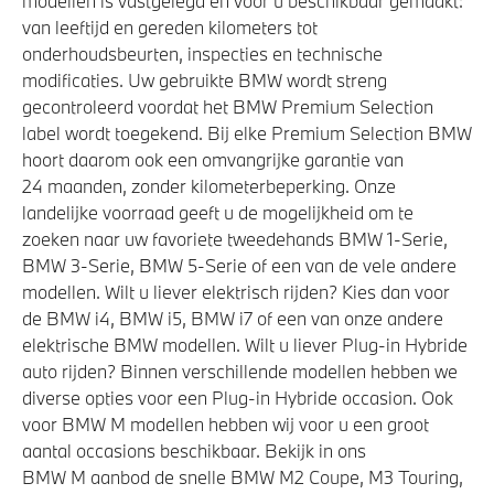
modellen is vastgelegd en voor u beschikbaar gemaakt:
Variable Sport Steering
van leeftijd en gereden kilometers tot
onderhoudsbeurten, inspecties en technische
xDrive - Vierwielaandrijving
modificaties. Uw gebruikte BMW wordt streng
gecontroleerd voordat het BMW Premium Selection
label wordt toegekend. Bij elke Premium Selection BMW
Veiligheid
hoort daarom ook een omvangrijke garantie van
24 maanden, zonder kilometerbeperking. Onze
Deactiverings mogelijkheid voorpassagiersairbag
landelijke voorraad geeft u de mogelijkheid om te
Actieve Voetgangersbescherming
zoeken naar uw favoriete tweedehands BMW 1-Serie,
BMW 3-Serie, BMW 5-Serie of een van de vele andere
modellen. Wilt u liever elektrisch rijden? Kies dan voor
de BMW i4, BMW i5, BMW i7 of een van onze andere
elektrische BMW modellen. Wilt u liever Plug-in Hybride
auto rijden? Binnen verschillende modellen hebben we
diverse opties voor een Plug-in Hybride occasion. Ook
voor BMW M modellen hebben wij voor u een groot
aantal occasions beschikbaar. Bekijk in ons
BMW M aanbod de snelle BMW M2 Coupe, M3 Touring,