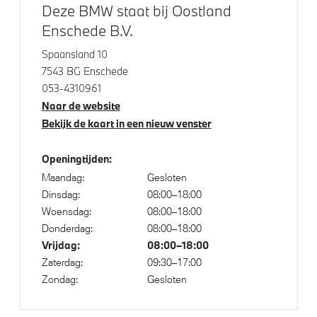
Deze BMW staat bij Oostland
Extra getint glas
Enschede B.V.
M Hoogglans Shadow Line met uitgebreide omvang
Spaansland 10
M Koplampen Shadow Line
7543 BG Enschede
Dakdraagsysteem M Hoogglans Shadow Line
053-4310961
Naar de website
Raamomlijsting M hoogglans Shadow Line
Bekijk de kaart in een nieuw venster
Adaptieve LED koplampen
Geluidswerende ramen
Openingtijden:
Maandag:
Gesloten
Dinsdag:
08:00–18:00
Klimaatbeheersing
Woensdag:
08:00–18:00
Donderdag:
08:00–18:00
Automatische 2-zone Airconditioning
Vrijdag:
08:00–18:00
Zaterdag:
09:30–17:00
Zondag:
Gesloten
Elektrische voorzieningen