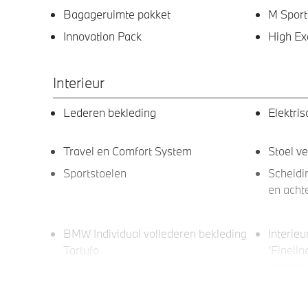
Bagageruimte pakket
M Sport
Innovation Pack
High Ex
Interieur
Lederen bekleding
Elektri
Travel en Comfort System
Stoel ve
Sportstoelen
Scheidi
en acht
BMW Individual vollederen bekleding
Interieu
Tartufo
'Fineli
metaale