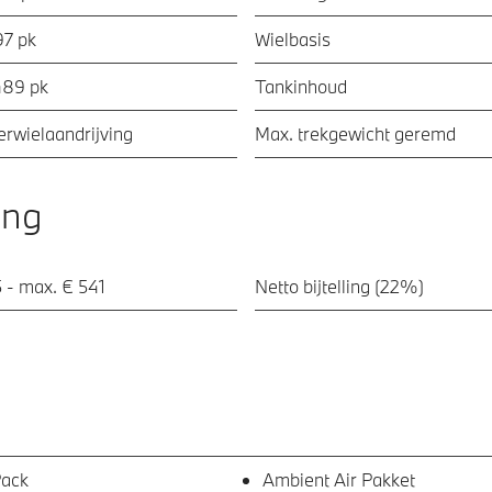
97 pk
Wielbasis
489 pk
Tankinhoud
ierwielaandrijving
Max. trekgewicht geremd
ing
 - max. € 541
Netto bijtelling (22%)
Pack
Ambient Air Pakket