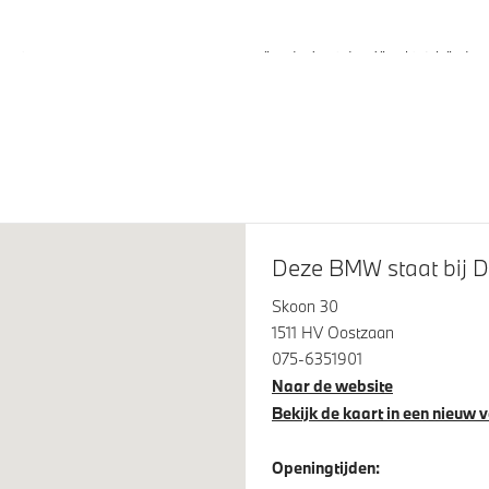
ner
Apple Carplay/Android Auto
stem Harman Kardon
tint glas in
Geluidswerende ramen
rtierruiten en achterruit
21 inch LM M V-spaak (Styli
Deze BMW staat bij D
in Biclor Midnight Grey
eve LED koplampen
Dakdraagsysteem M Hooggl
Skoon 30
Shadow Line
1511 HV Oostzaan
075-6351901
ampen Shadow Line
M Hoogglans Shadow Line 
Naar de website
uitgebreide omvang
Bekijk de kaart in een nieuw 
Openingtijden: