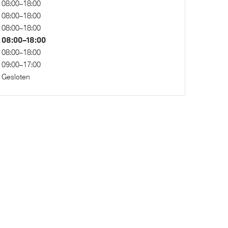
08:00–18:00
08:00–18:00
08:00–18:00
08:00–18:00
08:00–18:00
09:00–17:00
Gesloten
systeem
Draadloos oplaadstation
al
Automatisch dimmende binnen- en
buitenspiegel bestuurderzijde
Soft-Close-Automatic voor portieren
High-beam assistant