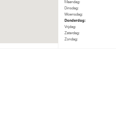
Maandag:
Dinsdag:
Woensdag:
tilatie voor beide voorstoelen
Donderdag:
Vrijdag:
Zaterdag:
Zondag:
uders met temperatuur
Bandenspanningsweergave
Driving Assistant Profession
 Assistant Professional
Autobahnassistent
steem klasse 3 (VbV/SCM)
Comfort Access
itrijcamera
Cruise control