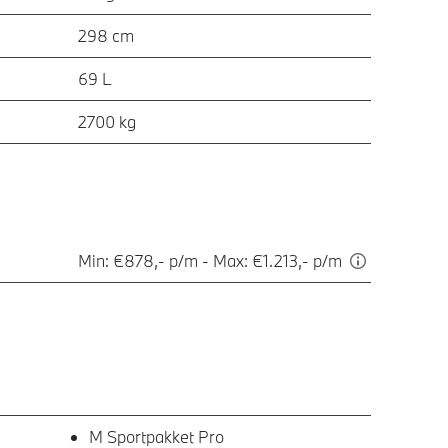
298 cm
69 L
2700 kg
Min: €878,- p/m - Max: €1.213,- p/m
M Sportpakket Pro