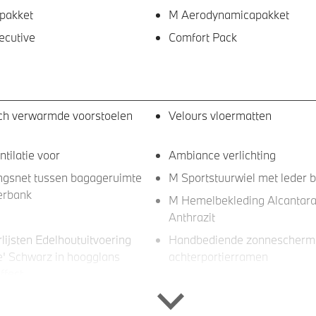
pakket
M Aerodynamicapakket
ecutive
Comfort Pack
sch verwarmde voorstoelen
Velours vloermatten
ntilatie voor
Ambiance verlichting
ngsnet tussen bagageruimte
M Sportstuurwiel met leder 
erbank
M Hemelbekleding Alcantar
Anthrazit
rlijsten Edelhoutuitvoering
Handbediende zonnescherm
ne' Schwarz in hoogglans
achterportierramen
ffect