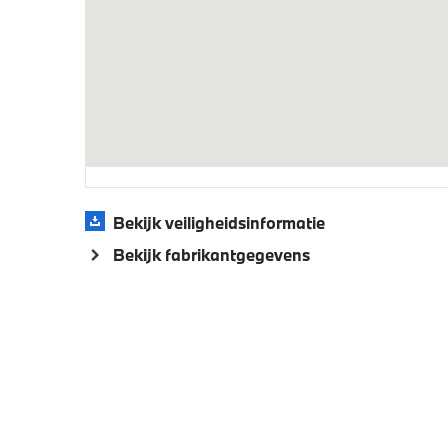
Klimaatbeheersing
4-zone airconditioning met
Stoelven
automatische regeling
Elektrische voorzieningen
Massagefunctie voor beide
Bekerho
Bekijk veiligheidsinformatie
voorstoelen
functie
Bekijk fabrikantgegevens
Parkeer assistent
Parking
Buitenspiegels elektrisch inklapbaar
Alarmsy
Verwarmde stoelen voor en achter
Achteru
Aandrijving en onderstel