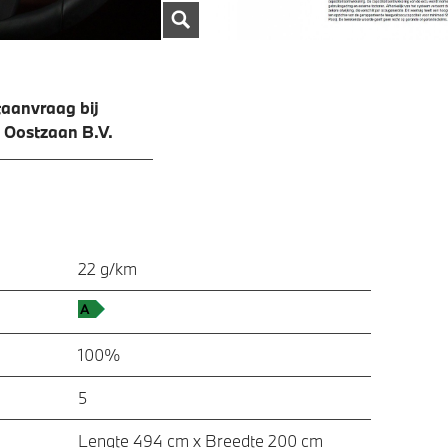
aanvraag bij
 Oostzaan B.V.
22 g/km
100%
5
Lengte 494 cm x Breedte 200 cm