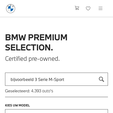
BMW
PREMIUM
SELECTION.
Certified pre-owned.
Zoek naar een automodel, bijvoorbeeld 3 Serie M-Sport
Typ een automodel in en druk op enter om te zoeken
auto's
Geselecteerd:
4.393
KIES UW MODEL