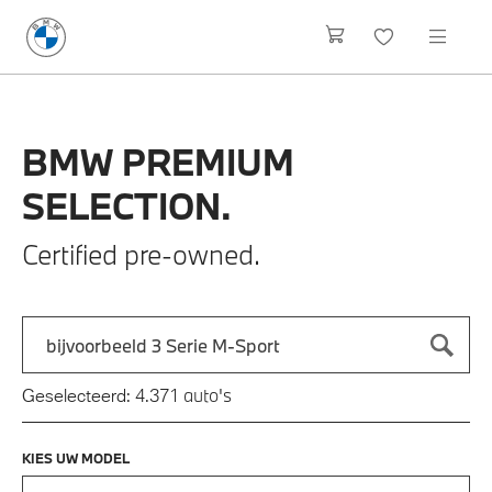
BMW
PREMIUM
SELECTION.
Certified pre-owned.
Zoek naar een automodel, bijvoorbeeld 3 Serie M-Sport
Typ een automodel in en druk op enter om te zoeken
auto's
Geselecteerd:
4.371
KIES UW MODEL