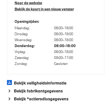
21 inch LM Individual Aerodynamic (Styling 954 I)
Naar de website
Bicolor Jet Black
Bekijk de kaart in een nieuw venster
Trekhaak met elektrisch wegklapbare kogel
Openingtijden:
Maandag:
08:00–18:00
Klimaatbeheersing
Dinsdag:
08:00–18:00
Woensdag:
08:00–18:00
Stoelventilatie voor beide voorstoelen
Donderdag:
08:00–18:00
Vrijdag:
08:00–18:00
4-zone airconditioning met automatische regeling
Zaterdag:
09:00–17:00
Zondag:
Gesloten
Elektrische voorzieningen
Bekijk veiligheidsinformatie
Elektrisch te openen en te sluiten bagageklep
Bekijk fabrikantgegevens
Driving Assistant Professional
Bekijk *actieradiusgegevens
Draadloos oplaadstation
Comfort Access