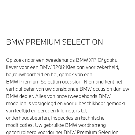
Bandenspanningsweergavesysteem
Alarmsysteem klasse 3 (VbV/SCM)
Parking Assistant Professional
Verwarmde stoelen voor en achter
BMW PREMIUM SELECTION.
Aandrijving en onderstel
Op zoek naar een tweedehands BMW X1? Of gaat u
liever voor een BMW 320i? Kies dan voor zekerheid,
Laadaansluiting AC snelladen (22 kW)
betrouwbaarheid en het gemak van een
Laadkabel (Mode 3, 22kW)
BMW Premium Selection occasion. Niemand kent het
verhaal beter van uw aanstaande BMW occasion dan uw
Adaptief M Onderstel Professional
BMW dealer. Alles van onze tweedehands BMW
xDrive - Vierwielaandrijving
modellen is vastgelegd en voor u beschikbaar gemaakt:
van leeftijd en gereden kilometers tot
onderhoudsbeurten, inspecties en technische
Veiligheid
modificaties. Uw gebruikte BMW wordt streng
gecontroleerd voordat het BMW Premium Selection
Akoestische waarschuwing voor voetgangers