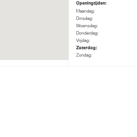
Openingtijden:
Maandag:
Dinsdag:
f onderstel met luchtvering op
xDrive - Vierwielaandrijving
Woensdag:
n achteras
Donderdag:
Vrijdag:
Zaterdag:
Zondag: