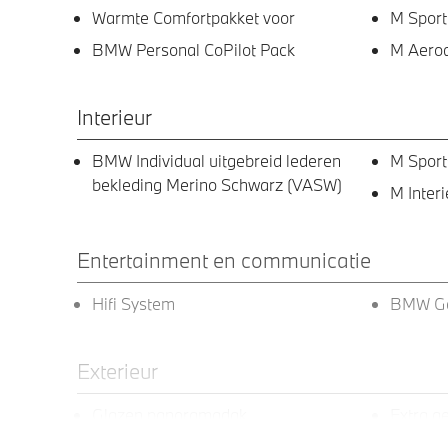
Warmte Comfortpakket voor
M Sport
BMW Personal CoPilot Pack
M Aero
Interieur
BMW Individual uitgebreid lederen
M Sport
bekleding Merino Schwarz (VASW)
M Inter
Entertainment en communicatie
Hifi System
BMW Ges
Exterieur
Glazen panoramadak
Extra ge
achterpo