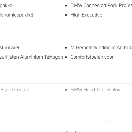
pakket
BMW Connected Pack Profes
dynamicapakket
High Executive
stuurwiel
M Hemelbekleding in Anthraz
ieurlijsten Aluminium Tetragon
Comfortstoelen voor
ture Control
BMW Head-Up Display
tint glas in
Dakrailing in aluminium zijd
rtierruiten en achterruit
M Sportremsysteem Blau