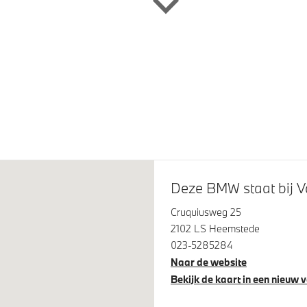
Deze BMW staat bij 
am assistant
Comfort Access met Digital 
Cruquiusweg 25
2102 LS Heemstede
eide bluetooth
Verwarmde stoelen voor en 
023-5285284
nvoorbereiding
Naar de website
Bekijk de kaart in een nieuw 
steem klasse 3 (VbV/SCM)