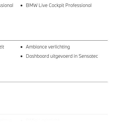
sional
BMW Live Cockpit Professional
it
Ambiance verlichting
Dashboard uitgevoerd in Sensatec
eglans
BMW Laserlicht
Raamomlijsting BMW Individual