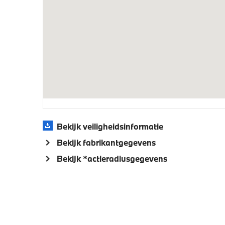
Aandrijving en onderstel
Steptronic sport transmissie
Adaptie
voor- e
Veiligheid
Akoestische waarschuwing voor
voetgangers
Bekijk veiligheidsinformatie
Bekijk fabrikantgegevens
Bekijk *actieradiusgegevens