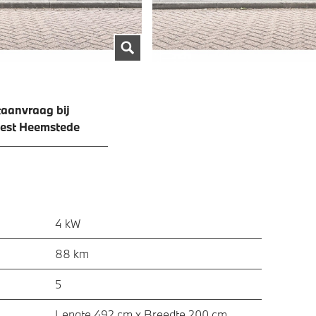
aanvraag bij
est Heemstede
4 kW
88 km
5
Lengte 492 cm x Breedte 200 cm