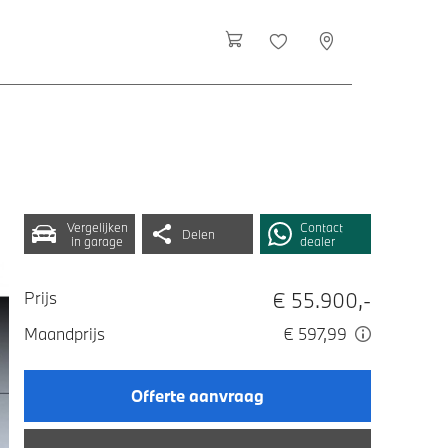
Vergelijken
Contact
Delen
in garage
dealer
€ 55.900,-
Prijs
Maandprijs
€ 597,99
Offerte aanvraag