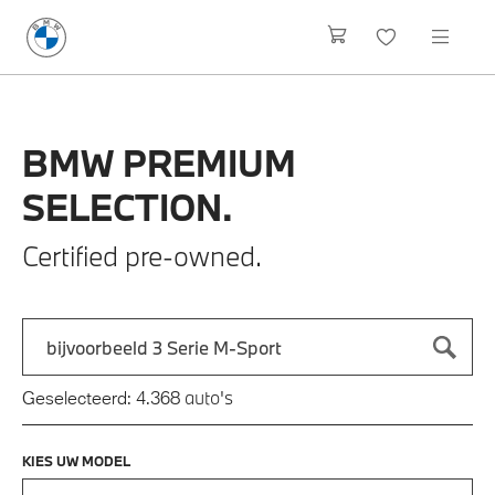
BMW
PREMIUM
SELECTION.
Certified pre-owned.
Zoek naar een automodel, bijvoorbeeld 3 Serie M-Sport
Typ een automodel in en druk op enter om te zoeken
auto's
Geselecteerd:
4.368
KIES UW MODEL