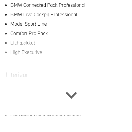
BMW Connected Pack Professional
BMW Live Cockpit Professional
Model Sport Line
Comfort Pro Pack
Lichtpakket
High Executive
Interieur
Lederen bekleding
Velours vloermatten
Stuurwielrand verwarmd
Sportstuurwiel met leder bekleed
Sportstoelen voor