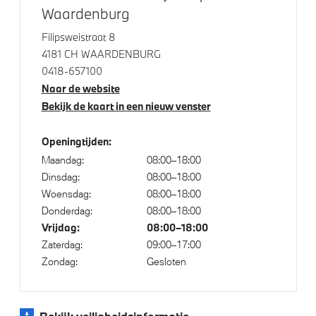
Waardenburg
Aandrijving en onderstel
Filipsweistraat 8
4181 CH WAARDENBURG
Steptronic transmissie met dubbele koppeling
0418-657100
Voorbereiding Driving Assistance
Naar de website
Bekijk de kaart in een nieuw venster
Veiligheid
Openingtijden:
Maandag:
08:00–18:00
Isofix bevestiging passagierstoel voor
Dinsdag:
08:00–18:00
Park Distance Control (PDC) voor en achter
Woensdag:
08:00–18:00
Donderdag:
08:00–18:00
Akoestische waarschuwing veiligheidsgordel
Vrijdag:
08:00–18:00
Actieve Voetgangersbescherming
Zaterdag:
09:00–17:00
Zondag:
Gesloten