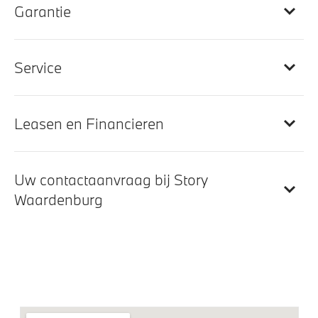
Automatische dimmende binnenspiegel
Garantie
Multifunctioneel stuurwiel
M Hemelbekleding in Anthrazit uitgevoerd
Service
Lederen sportstuur
Elektrisch verstelbare lendensteun voor bestuurder
en passagier
Leasen en Financieren
Elektrisch verwarmde voorstoelen
Interieurlijsten Illuminated Berlin
Uw contactaanvraag bij Story
Waardenburg
Entertainment en communicatie
HiFi System Harman Kardon
DAB-tuner
BMW TeleServices