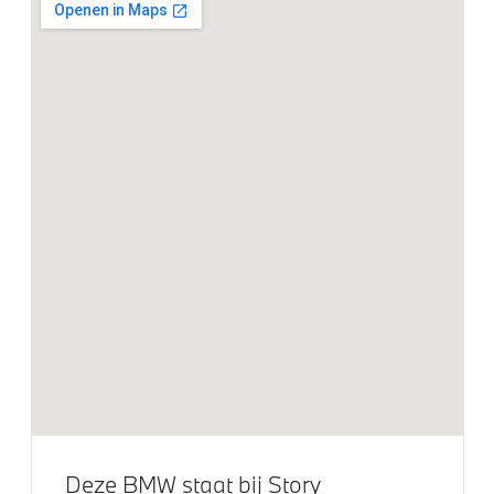
Exterieur
Glazen panoramadak
Raamomlijsting M hoogglans Shadow Line
17 inch LM Dubbelspaak (styling 549)
Elektrische voorzieningen
Driving Assistant
Buitenspiegels elektrisch inklapbaar
Bandenspanningsweergavesysteem
Automatisch dimmende binnen- en buitenspiegel
bestuurderzijde
Active Cruise Control
Deze BMW staat bij Story