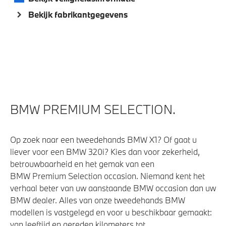
Draadloos oplaadstation
Bekijk fabrikantgegevens
Alarmsysteem klasse 3 (VbV/SCM)
Comfort Access
Bandenspanningsweergavesysteem
Parking assistant plus
Aandrijving en onderstel
BMW PREMIUM SELECTION.
Kilometertacho
Op zoek naar een tweedehands BMW X1? Of gaat u
M Adaptief onderstel
liever voor een BMW 320i? Kies dan voor zekerheid,
Variable Sport Steering
betrouwbaarheid en het gemak van een
BMW Premium Selection occasion. Niemand kent het
Automatische 8-traps Steptronic sporttransmissie
verhaal beter van uw aanstaande BMW occasion dan uw
xDrive - Vierwielaandrijving
BMW dealer. Alles van onze tweedehands BMW
modellen is vastgelegd en voor u beschikbaar gemaakt:
van leeftijd en gereden kilometers tot