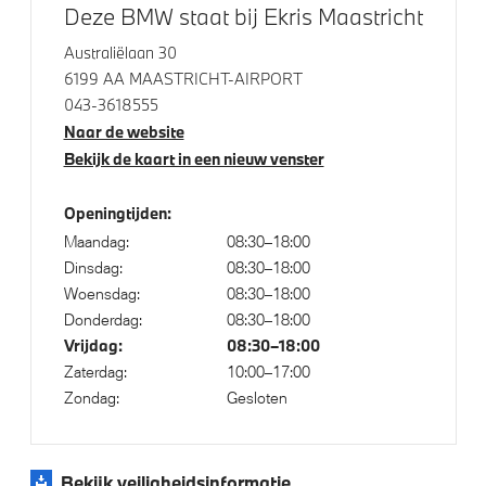
18 inch LM M Dubbelspaak (Styling 848M) Bicolor
Deze BMW staat bij Ekris Maastricht
M Sportremsysteem Rot
Australiëlaan 30
Raamomlijsting M hoogglans Shadow Line
6199 AA MAASTRICHT-AIRPORT
043-3618555
Naar de website
Klimaatbeheersing
Bekijk de kaart in een nieuw venster
Automatische 2-zone Airconditioning
Openingtijden:
Maandag:
08:30–18:00
Dinsdag:
08:30–18:00
Elektrische voorzieningen
Woensdag:
08:30–18:00
Donderdag:
08:30–18:00
High-beam assistant
Vrijdag:
08:30–18:00
Automatisch dimmende binnen- en buitenspiegel
Zaterdag:
10:00–17:00
bestuurderzijde
Zondag:
Gesloten
Active Cruise Control
Driving Assistant
Bekijk veiligheidsinformatie