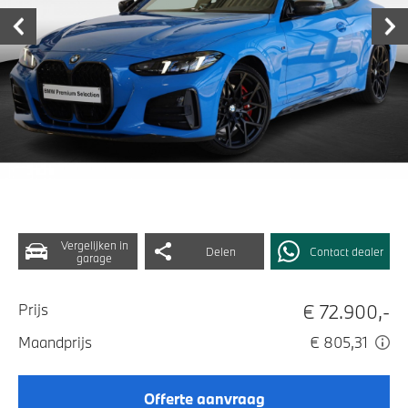
Vergelijken in
Delen
Contact dealer
garage
€ 72.900,-
Prijs
Maandprijs
€ 805,31
Offerte aanvraag