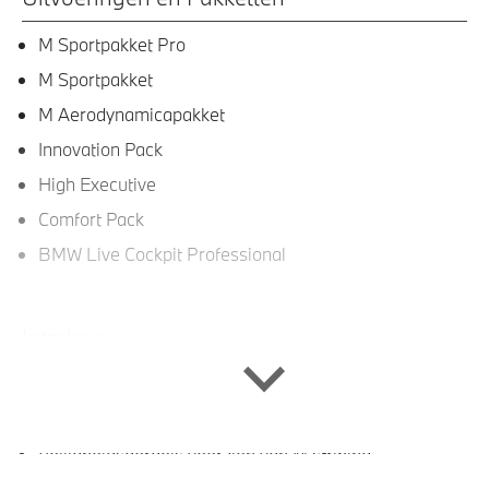
M Sportpakket Pro
M Sportpakket
M Aerodynamicapakket
Innovation Pack
High Executive
Comfort Pack
BMW Live Cockpit Professional
Interieur
Galvanische afwerking voor bedieningselementen
Lederen bekleding
Veiligheidsgordels voorzien van M striping