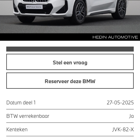
Maandprijs
€ 556,46
Offerte aanvraag
Bel direct
Stel een vraag
Reserveer deze BMW
Datum deel 1
27-05-2025
BTW verrekenbaar
Ja
Kenteken
JVK-82-X