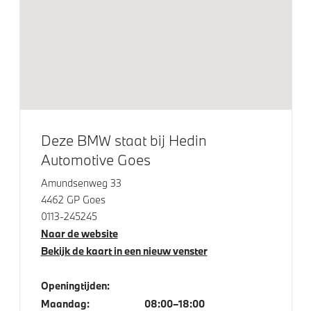
18 inch M Dubbelspaak (Styling 838 M) in Bicolor
Midnight Grey
Dakdraagsysteem M Hoogglans Shadow Line
Raamomlijsting M hoogglans Shadow Line
LED achterlichten
LED koplampen
Deze BMW staat bij Hedin
Lichtmetalen velgen 17"
Automotive Goes
Adaptieve LED koplampen
Amundsenweg 33
Trekhaak met elektrisch wegklapbare kogel
4462 GP Goes
0113-245245
Naar de website
Elektrische voorzieningen
Bekijk de kaart in een nieuw venster
Driving Assistant Professional
Openingtijden:
Rondomzicht camera
Maandag:
08:00–18:00