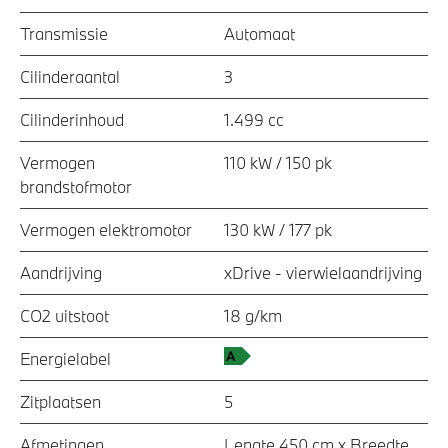
Transmissie
Automaat
Cilinderaantal
3
Cilinderinhoud
1.499 cc
Vermogen
110 kW / 150 pk
brandstofmotor
Vermogen elektromotor
130 kW / 177 pk
Aandrijving
xDrive - vierwielaandrijving
CO2 uitstoot
18 g/km
Energielabel
Zitplaatsen
5
Afmetingen
Lengte 450 cm x Breedte