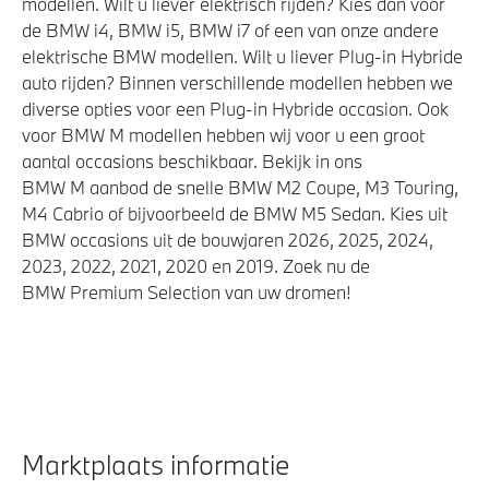
modellen. Wilt u liever elektrisch rijden? Kies dan voor
Akoestische waarschuwing voor voetgangers
de BMW i4, BMW i5, BMW i7 of een van onze andere
Airbag bestuurder
elektrische BMW modellen. Wilt u liever Plug-in Hybride
auto rijden? Binnen verschillende modellen hebben we
Actieve Voetgangersbescherming
diverse opties voor een Plug-in Hybride occasion. Ook
Elektronisch Stabiliteits Programma
voor BMW M modellen hebben wij voor u een groot
aantal occasions beschikbaar. Bekijk in ons
BMW M aanbod de snelle BMW M2 Coupe, M3 Touring,
M4 Cabrio of bijvoorbeeld de BMW M5 Sedan. Kies uit
BMW occasions uit de bouwjaren 2026, 2025, 2024,
2023, 2022, 2021, 2020 en 2019. Zoek nu de
BMW Premium Selection van uw dromen!
Marktplaats informatie