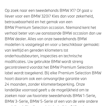
Aandrijving en onderstel
Op zoek naar een tweedehands BMW X1? Of gaat u
M Adaptief onderstel
liever voor een BMW 320i? Kies dan voor zekerheid,
betrouwbaarheid en het gemak van een
Laadkabel (Mode 3, 22kW)
BMW Premium Selection occasion. Niemand kent het
Flexible Fast Charger 2.0 (Mode 2)
verhaal beter van uw aanstaande BMW occasion dan uw
xDrive - Vierwielaandrijving
BMW dealer. Alles van onze tweedehands BMW
modellen is vastgelegd en voor u beschikbaar gemaakt:
Elektronisch Sper Differentieel
van leeftijd en gereden kilometers tot
Anti blokkeer systeem
onderhoudsbeurten, inspecties en technische
Steptronic transmissie met schakelpaddles aan het
modificaties. Uw gebruikte BMW wordt streng
stuurwiel
gecontroleerd voordat het BMW Premium Selection
label wordt toegekend. Bij elke Premium Selection BMW
Adapter E+F (CEE 7/7) 10A
hoort daarom ook een omvangrijke garantie van
24 maanden, zonder kilometerbeperking. Onze
landelijke voorraad geeft u de mogelijkheid om te
Veiligheid
zoeken naar uw favoriete tweedehands BMW 1-Serie,
BMW 3-Serie, BMW 5-Serie of een van de vele andere
Isofix bevestiging passagierstoel voor