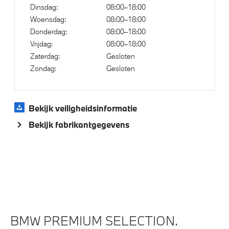
Regensensor
Dinsdag:
08:00–18:00
Woensdag:
08:00–18:00
Cruise control
Donderdag:
08:00–18:00
Comfort Access
Vrijdag:
08:00–18:00
High-beam assistant
Zaterdag:
Gesloten
Zondag:
Gesloten
Buitenspiegels elektrisch inklapbaar
Bandenspanningsweergavesysteem
Automatisch dimmende binnen- en buitenspiegel
Bekijk veiligheidsinformatie
bestuurderzijde
Bekijk fabrikantgegevens
Parking assistant plus
Parkeer assistent
Alarmsysteem klasse 3 (VbV/SCM)
Achteruitrijcamera
Draadloos oplaadstation
BMW PREMIUM SELECTION.