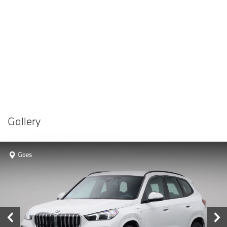
Gallery
Vergelijken in
Delen
Contact dealer
garage
€ 51.880,-
Prijs