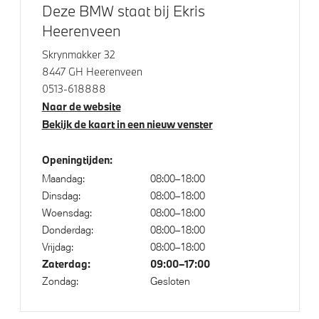
Deze BMW staat bij Ekris
Heerenveen
Aandrijving en onderstel
Skrynmakker 32
8447 GH Heerenveen
Voorbereiding Driving Assistance
0513-618888
Automatische 8-traps Steptronic sporttransmissie
Naar de website
Bekijk de kaart in een nieuw venster
M Sportonderstel
Kilometertacho
Openingtijden:
Variable Sport Steering
Maandag:
08:00–18:00
Dinsdag:
08:00–18:00
Woensdag:
08:00–18:00
Veiligheid
Donderdag:
08:00–18:00
Vrijdag:
08:00–18:00
Actieve Voetgangersbescherming
Zaterdag:
09:00–17:00
Park Distance Control (PDC) voor en achter
Zondag:
Gesloten