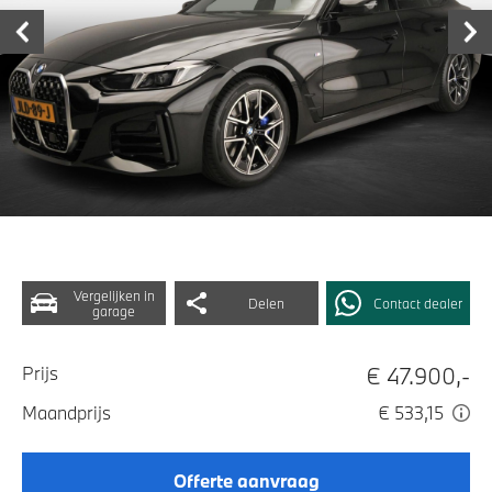
Vergelijken in
Delen
Contact dealer
garage
€ 47.900,-
Prijs
Maandprijs
€ 533,15
Offerte aanvraag