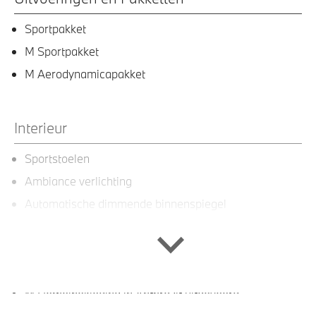
Sportpakket
M Sportpakket
M Aerodynamicapakket
Interieur
Sportstoelen
Ambiance verlichting
Automatische dimmende binnenspiegel
BMW Widescreen Display
M Interieurlijsten Rhombicle Anthrazit
Elektrisch verwarmde voorstoelen
M Hemelbekleding in Anthrazit uitgevoerd