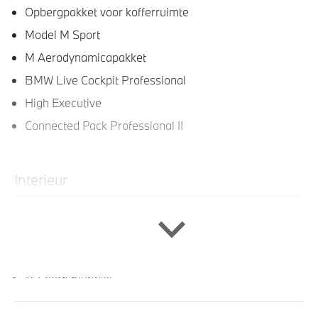
Opbergpakket voor kofferruimte
Model M Sport
M Aerodynamicapakket
BMW Live Cockpit Professional
High Executive
Connected Pack Professional II
Interieur
Sportstuur
Sportstoelen voor
Ambiente verlichting
M Sportstuurwiel
M Interieurlijsten Aluminium Tetragon