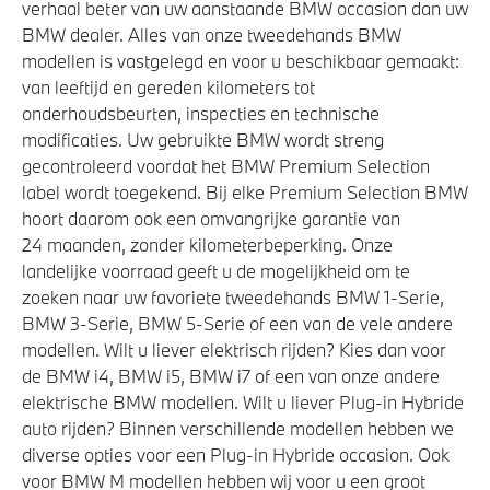
verhaal beter van uw aanstaande BMW occasion dan uw
M Adaptief onderstel
BMW dealer. Alles van onze tweedehands BMW
modellen is vastgelegd en voor u beschikbaar gemaakt:
van leeftijd en gereden kilometers tot
Veiligheid
onderhoudsbeurten, inspecties en technische
modificaties. Uw gebruikte BMW wordt streng
Airbag bestuurder
gecontroleerd voordat het BMW Premium Selection
Actieve Voetgangersbescherming
label wordt toegekend. Bij elke Premium Selection BMW
hoort daarom ook een omvangrijke garantie van
Elektronisch Stabiliteits Programma
24 maanden, zonder kilometerbeperking. Onze
landelijke voorraad geeft u de mogelijkheid om te
zoeken naar uw favoriete tweedehands BMW 1-Serie,
BMW 3-Serie, BMW 5-Serie of een van de vele andere
modellen. Wilt u liever elektrisch rijden? Kies dan voor
de BMW i4, BMW i5, BMW i7 of een van onze andere
elektrische BMW modellen. Wilt u liever Plug-in Hybride
auto rijden? Binnen verschillende modellen hebben we
diverse opties voor een Plug-in Hybride occasion. Ook
voor BMW M modellen hebben wij voor u een groot