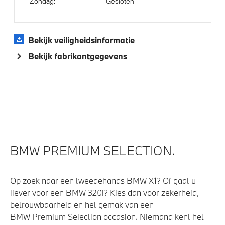
Bandenspanningsweergavesysteem
Zondag:
Gesloten
Achteruitrijcamera
Regensensor
Bekijk veiligheidsinformatie
Automatisch dimmende binnen- en buitenspiegel
Bekijk fabrikantgegevens
bestuurderzijde
Parking Assistant
Park Distance Control voor/achter (PDC)
Alarmsysteem klasse 3 (VbV/SCM)
Aandrijving en onderstel
BMW PREMIUM SELECTION.
NoodLaadkabel (Mode 2)
Op zoek naar een tweedehands BMW X1? Of gaat u
Anti blokkeer systeem
liever voor een BMW 320i? Kies dan voor zekerheid,
Automatische sporttransmissie met stuurschakeling
betrouwbaarheid en het gemak van een
BMW Premium Selection occasion. Niemand kent het
Variable Sport Steering