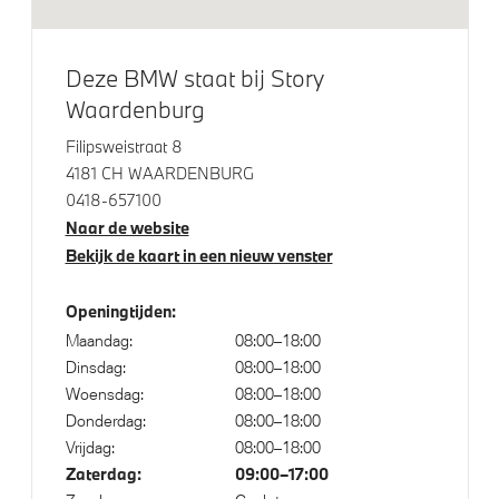
Lichtmetalen velgen 18"
M Hoogglans Shadow Line
Deze BMW staat bij Story
Waardenburg
Klimaatbeheersing
Filipsweistraat 8
4181 CH WAARDENBURG
Aut.airconditioning
0418-657100
Naar de website
Bekijk de kaart in een nieuw venster
Elektrische voorzieningen
Openingtijden:
Cruise control
Maandag:
08:00–18:00
Driving Assistant
Dinsdag:
08:00–18:00
High-beam assistant
Woensdag:
08:00–18:00
Donderdag:
08:00–18:00
Comfort Access
Vrijdag:
08:00–18:00
Uitgebreide bluetooth telefoonvoorbereiding
Zaterdag:
09:00–17:00