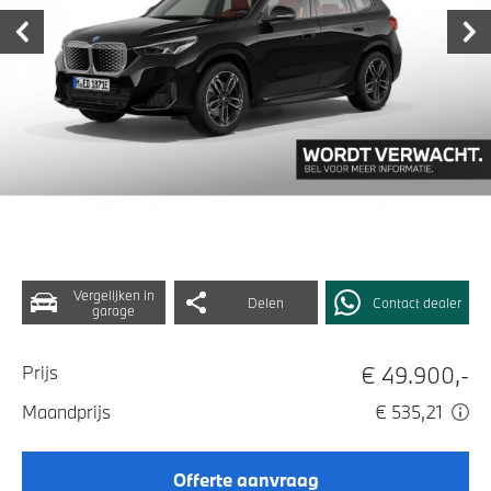
Vergelijken in
Delen
Contact dealer
garage
€ 49.900,-
Prijs
Maandprijs
€ 535,21
Offerte aanvraag