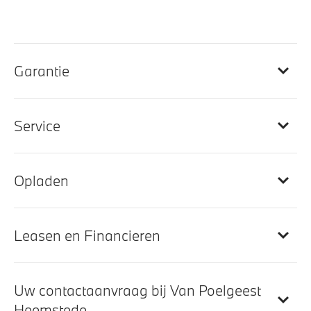
Exterieur
Garantie
Glazen panoramadak
M exterieurpakket
LED-dagrijverlichting
Service
M Hoogglans Shadow Line
Opladen
Klimaatbeheersing
Automatische airconditioning 2-zone
Leasen en Financieren
Elektrische voorzieningen
Uw contactaanvraag bij Van Poelgeest
Heemstede
Alarmsysteem klasse 3 (VbV/SCM)