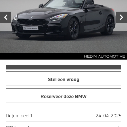
garage
€ 72.880,-
Prijs
Maandprijs
€ 779,33
Offerte aanvraag
Bel direct
Stel een vraag
Reserveer deze BMW
Datum deel 1
24-04-2025