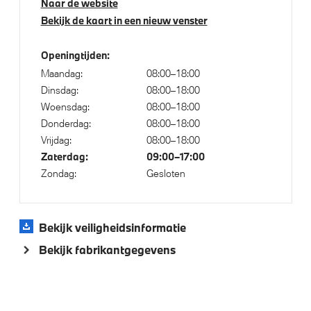
Naar de website
Bandenspanningsweergavesysteem
Bekijk de kaart in een nieuw venster
High-beam assistant
Automatisch dimmende binnen- en buitenspiegel
Openingtijden:
bestuurderzijde
Maandag:
08:00–18:00
Alarmsysteem klasse 3 (VbV/SCM)
Dinsdag:
08:00–18:00
Woensdag:
08:00–18:00
Achteruitrijcamera
Donderdag:
08:00–18:00
Active Cruise Control
Vrijdag:
08:00–18:00
Parking Assistant
Zaterdag:
09:00–17:00
Zondag:
Gesloten
Regensensor
Bekijk veiligheidsinformatie
Aandrijving en onderstel
Bekijk fabrikantgegevens
Automatische 8-traps Steptronic sporttransmissie
Anti blokkeer systeem
Kilometertacho