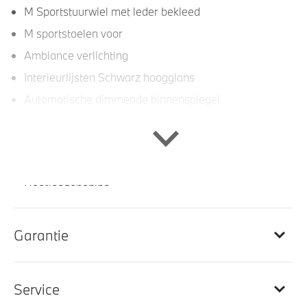
M Sportstuurwiel met leder bekleed
M sportstoelen voor
Ambiance verlichting
Interieurlijsten Schwarz hoogglans
Automatische dimmende binnenspiegel
Elektrisch verwarmde voorstoelen
Elektrisch verstelbare voorstoel(en)
Dashboard uitgevoerd in Sensatec
Doorlaadopening
Elektrisch verstelbare stoelen
Garantie
Entertainment en communicatie
Service
Apple Carplay/Android Auto