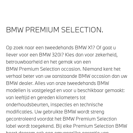
M Adaptief onderstel
M Sportdifferentieel
Sportonderstel
BMW PREMIUM SELECTION.
Op zoek naar een tweedehands BMW X1? Of gaat u
Veiligheid
liever voor een BMW 320i? Kies dan voor zekerheid,
betrouwbaarheid en het gemak van een
Park Distance Control (PDC) voor en achter
BMW Premium Selection occasion. Niemand kent het
Actieve Voetgangersbescherming
verhaal beter van uw aanstaande BMW occasion dan uw
Airbag bestuurder
BMW dealer. Alles van onze tweedehands BMW
modellen is vastgelegd en voor u beschikbaar gemaakt:
Isofix bevestiging passagierstoel voor
van leeftijd en gereden kilometers tot
Elektronisch Stabiliteits Programma
onderhoudsbeurten, inspecties en technische
modificaties. Uw gebruikte BMW wordt streng
gecontroleerd voordat het BMW Premium Selection
label wordt toegekend. Bij elke Premium Selection BMW
hoort daarom ook een omvangrijke garantie van