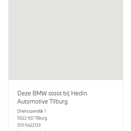
M Sportremsysteem Blau
Adaptieve LED koplampen
Raamomlijsting M hoogglans Shadow Line
Spiegelkappen in hoogglans zwart
Klimaatbeheersing
Automatische 2-zone Airconditioning
Elektrische voorzieningen
Deze BMW staat bij Hedin
Automotive Tilburg
Cruise control
Driehuizendijk 1
Comfort Access
5022 KD Tilburg
Driving Assistant
013-5422133