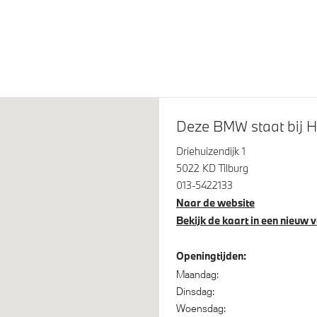
 panoramadak
18 inch LM M V-spaak (styli
in orbit Grau
rijverlichting
LED koplampen
glans Shadow Line met
M Koplampen Shadow Line
eide omvang
M Sportremsysteem Rot
Deze BMW staat bij H
Driehuizendijk 1
5022 KD Tilburg
013-5422133
Naar de website
Bekijk de kaart in een nieuw 
Openingtijden:
ontrol
Comfort Access
Maandag:
Dinsdag:
spanningsweergavesysteem
Automatisch dimmende binn
Woensdag:
buitenspiegel bestuurderzijd