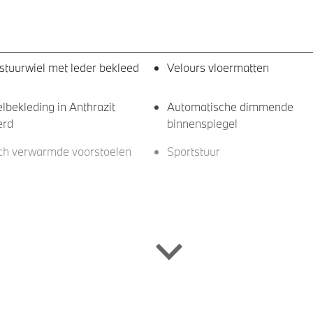
stuurwiel met leder bekleed
Velours vloermatten
bekleding in Anthrazit
Automatische dimmende
erd
binnenspiegel
sch verwarmde voorstoelen
Sportstuur
leServices
Comfort telefoonvoorbereidi
draadloze oplaadmogelijkhe