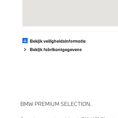
Parking Assistant
Achteru
Aandrijving en onderstel
Vergrote brandstoftank
M Sport
Bekijk veiligheidsinformatie
Sportonderstel
Elektron
Bekijk fabrikantgegevens
Veiligheid
Park Distance Control (PDC) voor en
Elektro
achter
Isofix bevestiging passagierstoel voor
BMW PREMIUM SELECTION.