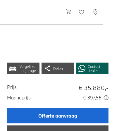
Vergelijken
Contact
Delen
in garage
dealer
€ 35.880,-
Prijs
Maandprijs
€ 397,56
Offerte aanvraag