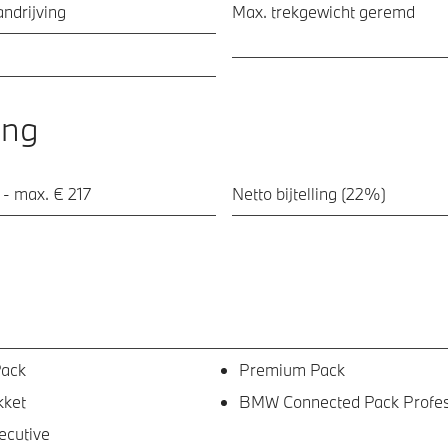
ndrijving
Max. trekgewicht geremd
ing
 - max. € 217
Netto bijtelling (22%)
Pack
Premium Pack
kket
BMW Connected Pack Profes
ecutive