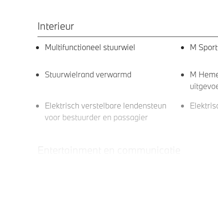
Interieur
Multifunctioneel stuurwiel
M Sport
Stuurwielrand verwarmd
M Hemel
uitgevo
Elektrisch verstelbare lendensteun
Elektri
voor bestuurder en passagier
Entertainment en communicatie
Apple Carplay/Android Auto
BMW Te