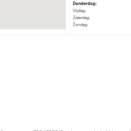
Donderdag:
itrijcamera
Vrijdag:
Zaterdag:
Zondag:
 steering
M Sportonderstel
isch Sper Differentieel
Steptronic transmissie met 
koppeling
nisch Stabiliteits Programma
Akoestische waarschuwing
veiligheidsgordel