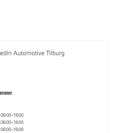
ng 554 M)
Raamomlijsting M hoogglans Shadow
Line
LED Mistlampen
Adaptieve LED koplampen
Extra getint glas
edin Automotive Tilburg
venster
Regensensor
08:00–18:00
08:00–18:00
en- en
Alarmsignaal (Intern)
08:00–18:00
e