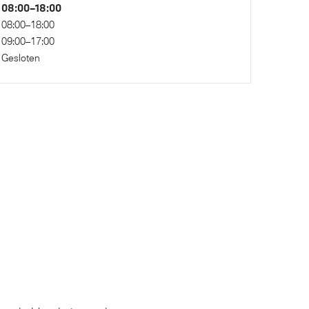
Alarmsysteem klasse 3 (VbV/SCM)
08:00–18:00
08:00–18:00
09:00–17:00
Gesloten
Kilometertacho
dubbele
Anti blokkeer systeem
Airbag bestuurder
Actieve Voetgangersbescherming