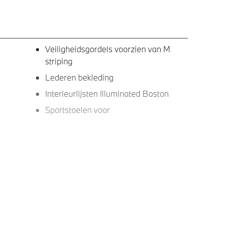
Veiligheidsgordels voorzien van M
striping
Lederen bekleding
Interieurlijsten Illuminated Boston
Sportstoelen voor
ng met
DAB-tuner
id
Hifi System