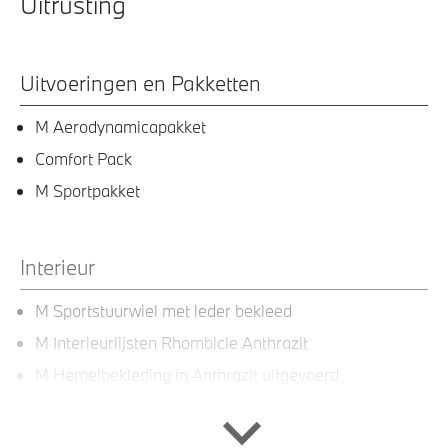
Uitrusting
Uitvoeringen en Pakketten
M Aerodynamicapakket
Comfort Pack
M Sportpakket
Interieur
M Sportstuurwiel met leder bekleed
M Interieurlijsten Rhombicle Anthrazit
M Hemelbekleding in Anthrazit uitgevoerd
Hoofdsteunen achter neerklapbaar
Elektrisch verstelbare lendensteun voor bestuurder