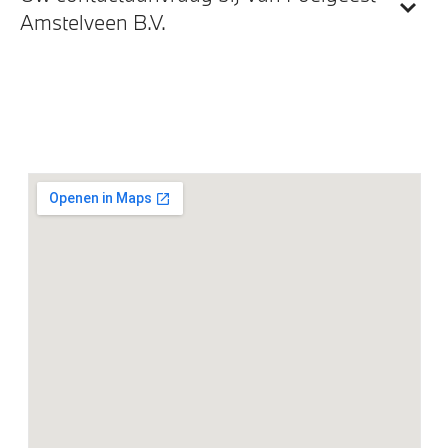
BMW TeleServices
Amstelveen B.V.
Exterieur
Raamomlijsting M hoogglans Shadow Line
Trekhaak met elektrisch wegklapbare kogel
Extra getint glas in achterportierruiten en achterruit
Elektrisch bediend glazen schuif-/kanteldak
Adaptieve LED koplampen
18 inch LM M Dubbelspaak (Styling 848M) Bicolor
Klimaatbeheersing
Automatische 3-zone Airconditioning