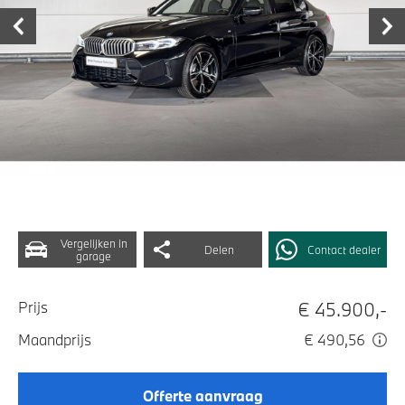
Vergelijken in
Delen
Contact dealer
garage
€ 45.900,-
Prijs
Maandprijs
€ 490,56
Offerte aanvraag