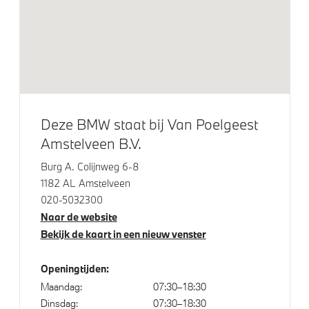
Elektrische voorzieningen
Bandenspanningsweergavesysteem
Parking Assistant
Comfort Access
Cruise control
Deze BMW staat bij Van Poelgeest
Amstelveen B.V.
Draadloos oplaadstation
High-beam assistant
Burg A. Colijnweg 6-8
1182 AL Amstelveen
Automatisch dimmende binnen- en buitenspiegel
020-5032300
bestuurderzijde
Naar de website
Alarmsysteem klasse 3 (VbV/SCM)
Bekijk de kaart in een nieuw venster
Achteruitrijcamera
Openingtijden:
Maandag:
07:30–18:30
Aandrijving en onderstel
Dinsdag:
07:30–18:30