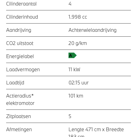
Cilinderaantal
4
Cilinderinhoud
1.998 cc
Aandrijving
Achterwielaandrijving
CO2 uitstoot
20 g/km
Energielabel
Laadvermogen
11 kW
Laadtijd
02:15 uur
Actieradius*
101 km
elektromotor
Zitplaatsen
5
Afmetingen
Lengte 471 cm x Breedte
183 cm