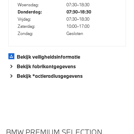
Woensdag:
07:30–18:30
Kilometertacho
Donderdag:
07:30–18:30
Laadkabel (Mode 3, 22kW)
Vrijdag:
07:30–18:30
Zaterdag:
10:00–17:00
Automatische 8-traps Steptronic sporttransmissie
Zondag:
Gesloten
Veiligheid
Bekijk veiligheidsinformatie
Akoestische waarschuwing voor voetgangers
Bekijk fabrikantgegevens
Actieve Voetgangersbescherming
Bekijk *actieradiusgegevens
Park Distance Control (PDC) voor en achter
BMW PREMIUM SELECTION.