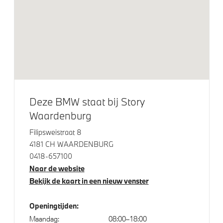
Achteruitrijcamera
Park Distance Control voor/achter (PDC)
Parkeer assistent
Parking Assistant
Buitenspiegels elektrisch inklapbaar
Alarmsysteem klasse 3 (VbV/SCM)
Deze BMW staat bij Story
Bandenspanningsweergavesysteem
Waardenburg
Automatisch dimmende binnen- en buitenspiegel
Filipsweistraat 8
bestuurderzijde
4181 CH WAARDENBURG
0418-657100
Naar de website
Aandrijving en onderstel
Bekijk de kaart in een nieuw venster
Extra tankvulling
Openingtijden:
NoodLaadkabel (Mode 2)
Maandag:
08:00–18:00