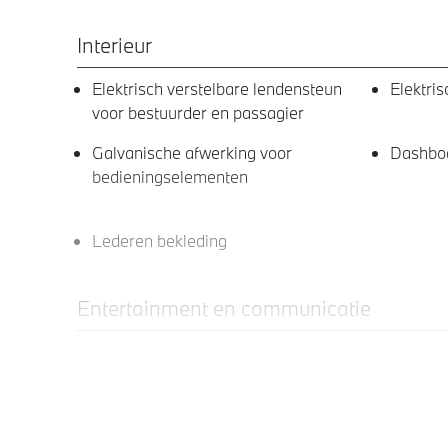
Interieur
Elektrisch verstelbare lendensteun
Elektri
voor bestuurder en passagier
Galvanische afwerking voor
Dashboa
bedieningselementen
Lederen bekleding
Entertainment en communicatie
Hifi System
Teleser
Exterieur