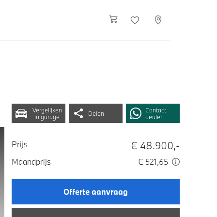
Vergelijken
Contact
Delen
in garage
dealer
€ 48.900,-
Prijs
Maandprijs
€ 521,65
Offerte aanvraag