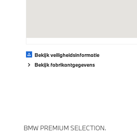
Steptronic sport transmissie
M Sport
Veiligheid
Actieve Voetgangersbescherming
Bekijk veiligheidsinformatie
Bekijk fabrikantgegevens
BMW PREMIUM SELECTION.