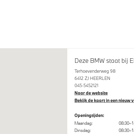
herm
M Hoogglans Shadow Line
Deze BMW staat bij E
Terhoevenderweg 98
ontrol
Alarmsysteem klasse 3 (Vb
6412 ZJ HEERLEN
045-5452121
am assistant
Park Distance Control voor/a
Naar de website
(PDC)
Bekijk de kaart in een nieuw 
Openingtijden:
Maandag:
08:30–1
Dinsdag:
08:30–1