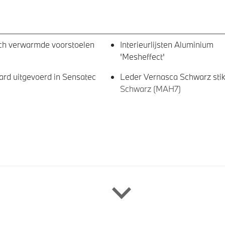
sch verwarmde voorstoelen
Interieurlijsten Aluminium
'Mesheffect'
rd uitgevoerd in Sensatec
Leder Vernasca Schwarz stik
Schwarz (MAH7)
vices
DAB-tuner