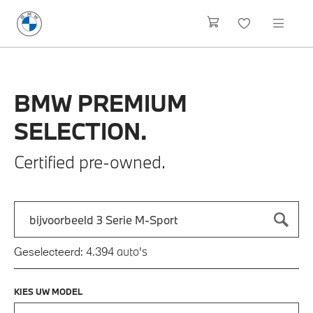
BMW
PREMIUM
SELECTION.
Certified pre-owned.
Zoek naar een automodel, bijvoorbeeld 3 Serie M-Sport
Typ een automodel in en druk op enter om te zoeken
auto's
Geselecteerd:
4.394
KIES UW MODEL