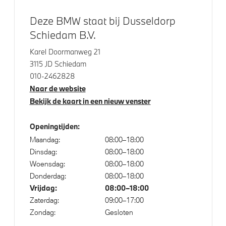
Extra getint glas achter
Deze BMW staat bij Dusseldorp
Schiedam B.V.
Elektrische voorzieningen
Karel Doormanweg 21
3115 JD Schiedam
Alarmsysteem klasse 3 (VbV/SCM)
010-2462828
Naar de website
High-beam assistant
Bekijk de kaart in een nieuw venster
Achteruitrijcamera
Driving Assistant
Openingtijden:
Cruise control
Maandag:
08:00–18:00
Dinsdag:
08:00–18:00
Comfort Access
Woensdag:
08:00–18:00
Buitenspiegels elektrisch inklapbaar
Donderdag:
08:00–18:00
Parkeer assistent
Vrijdag:
08:00–18:00
Zaterdag:
09:00–17:00
Parking assistant plus
Zondag:
Gesloten
Regensensor