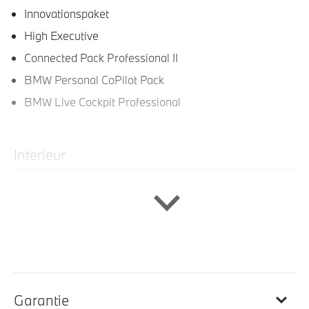
Innovationspaket
High Executive
Connected Pack Professional II
BMW Personal CoPilot Pack
BMW Live Cockpit Professional
Interieur
Lederen bekleding
Ambiente verlichting
Exclusivleder "Nappa" uitgebreid
Elfenbeinweiss/Schwarz
Elektrisch verwarmde voorstoelen
BMW Individual interieurlijsten Edelhout Esche
Garantie
Masse Schwarz/Rot hoogglanzend