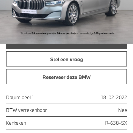
Maandprijs
€ 565,77
Offerte aanvraag
Bel direct
Stel een vraag
Reserveer deze BMW
Datum deel 1
18-02-2022
BTW verrekenbaar
Nee
Kenteken
R-638-SX