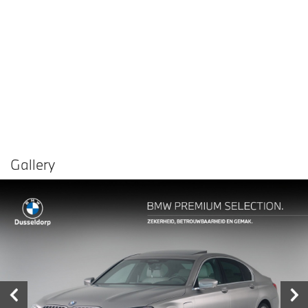
Gallery
Vergelijken in
Delen
Contact dealer
garage
€ 52.950,-
Prijs