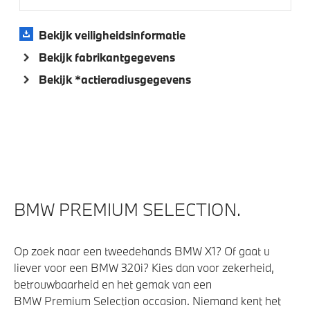
Soft Close Automatic portieren
Bekijk veiligheidsinformatie
BMW Displaysleutel
Bekijk fabrikantgegevens
Bandenspanningsweergavesysteem
Bekijk *actieradiusgegevens
Driving Assistant Professional
Aandrijving en onderstel
Kilometertacho
NoodLaadkabel (Mode 2)
BMW PREMIUM SELECTION.
Active Steering
Anti blokkeer systeem
Op zoek naar een tweedehands BMW X1? Of gaat u
liever voor een BMW 320i? Kies dan voor zekerheid,
Veiligheid
betrouwbaarheid en het gemak van een
BMW Premium Selection occasion. Niemand kent het