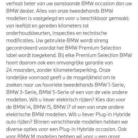
Elektronisch Stabiliteits Programma
verhaal beter van uw aanstaande BMW occasion dan uw
BMW dealer. Alles van onze tweedehands BMW
Akoestische waarschuwing voor voetgangers
modellen is vastgelegd en voor u beschikbaar gemaakt:
Actieve Voetgangersbescherming
van leeftijd en gereden kilometers tot
Airbag bestuurder
onderhoudsbeurten, inspecties en technische
modificaties. Uw gebruikte BMW wordt streng
gecontroleerd voordat het BMW Premium Selection
label wordt toegekend. Bij elke Premium Selection BMW
hoort daarom ook een omvangrijke garantie van
24 maanden, zonder kilometerbeperking. Onze
landelijke voorraad geeft u de mogelijkheid om te
zoeken naar uw favoriete tweedehands BMW 1-Serie,
BMW 3-Serie, BMW 5-Serie of een van de vele andere
modellen. Wilt u liever elektrisch rijden? Kies dan voor
de BMW i4, BMW i5, BMW i7 of een van onze andere
elektrische BMW modellen. Wilt u liever Plug-in Hybride
auto rijden? Binnen verschillende modellen hebben we
diverse opties voor een Plug-in Hybride occasion. Ook
voor BMW M modellen hebben wij voor u een groot