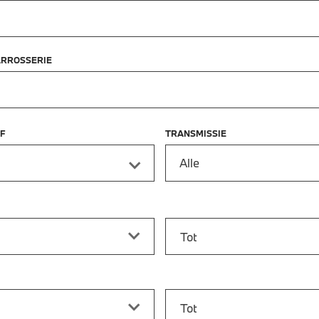
ARROSSERIE
F
TRANSMISSIE
Alle
f
Prijs tot
vanaf
Bouwjaar tot