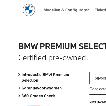
Modellen & Configurator
Elektr
BMW
PREMIUM
SELECT
Certified pre-owned.
Introductie BMW Premium
Zoek naar
Selection
Typ een a
Garantievoorwaarden
Geselecte
360 Graden Check
KIES UW M