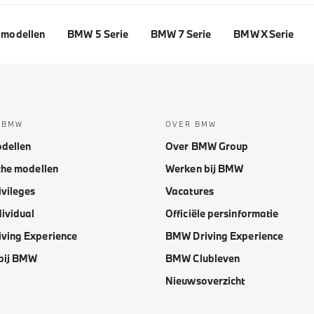
modellen
BMW 5 Serie
BMW 7 Serie
BMW X Serie
 BMW
OVER BMW
dellen
Over BMW Group
che modellen
Werken bij BMW
vileges
Vacatures
ividual
Officiële persinformatie
ving Experience
BMW Driving Experience
bij BMW
BMW Clubleven
Nieuwsoverzicht