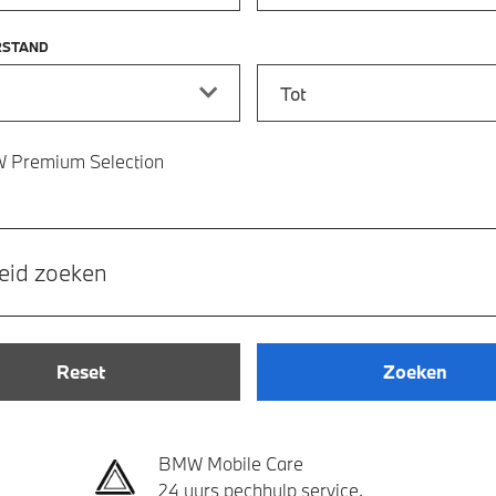
RSTAND
stand vanaf
Kilometerstand tot
 Premium Selection
eid zoeken
Reset
Zoeken
BMW Mobile Care
24 uurs pechhulp service.