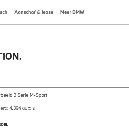
isch
Aanschaf & lease
Meer BMW
ION.
 een automodel, bijvoorbeeld 3 Serie M-Sport
utomodel in en druk op enter om te zoeken
auto's
erd:
4.394
ODEL