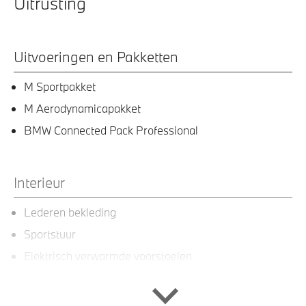
Uitrusting
Uitvoeringen en Pakketten
M Sportpakket
M Aerodynamicapakket
BMW Connected Pack Professional
Interieur
Lederen bekleding
Sportstuur
Elektrisch verwarmde voorstoelen
Sportstoelen voor
achterbank in 3 delen neerklapbaar met skiluik