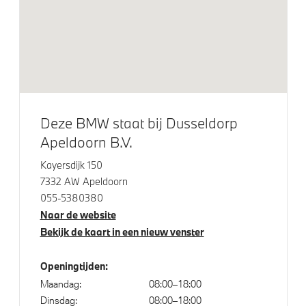
Raamomlijsting M hoogglans Shadow Line
Elektrisch glazen schuif-/kanteldak
Elektrisch bediend glazen schuif-/kanteldak
Klimaatbeheersing
Deze BMW staat bij Dusseldorp
Automatische 3-zone Airconditioning
Apeldoorn B.V.
Kayersdijk 150
Elektrische voorzieningen
7332 AW Apeldoorn
055-5380380
Buitenspiegels elektrisch inklapbaar
Naar de website
Bekijk de kaart in een nieuw venster
Bandenspanningsweergavesysteem
Automatisch dimmende binnen- en buitenspiegel
Openingtijden:
bestuurderzijde
Maandag:
08:00–18:00
Alarmsysteem klasse 3 (VbV/SCM)
Dinsdag:
08:00–18:00