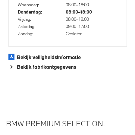
Achteruitrijcamera
Woensdag:
08:00–18:00
Donderdag:
08:00–18:00
Parkeer assistent
Vrijdag:
08:00–18:00
Parking Assistant
Zaterdag:
09:00–17:00
Regensensor
Zondag:
Gesloten
Cruise control
Bekijk veiligheidsinformatie
Aandrijving en onderstel
Bekijk fabrikantgegevens
Automatische 8-traps Steptronic sporttransmissie
Anti blokkeer systeem
Laadkabel (Mode 3, 22kW)
Voorbereiding Driving Assistance
BMW PREMIUM SELECTION.
Veiligheid