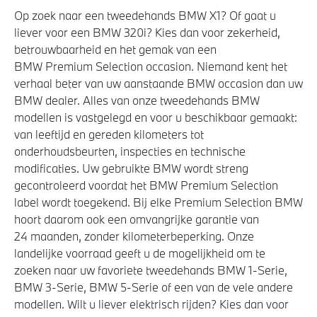
Op zoek naar een tweedehands BMW X1? Of gaat u
Elektronisch Stabiliteits Programma
liever voor een BMW 320i? Kies dan voor zekerheid,
Akoestische waarschuwing voor voetgangers
betrouwbaarheid en het gemak van een
BMW Premium Selection occasion. Niemand kent het
Airbag bestuurder
verhaal beter van uw aanstaande BMW occasion dan uw
Actieve Voetgangersbescherming
BMW dealer. Alles van onze tweedehands BMW
Park Distance Control (PDC) voor en achter
modellen is vastgelegd en voor u beschikbaar gemaakt:
van leeftijd en gereden kilometers tot
onderhoudsbeurten, inspecties en technische
modificaties. Uw gebruikte BMW wordt streng
gecontroleerd voordat het BMW Premium Selection
label wordt toegekend. Bij elke Premium Selection BMW
hoort daarom ook een omvangrijke garantie van
24 maanden, zonder kilometerbeperking. Onze
landelijke voorraad geeft u de mogelijkheid om te
zoeken naar uw favoriete tweedehands BMW 1-Serie,
BMW 3-Serie, BMW 5-Serie of een van de vele andere
modellen. Wilt u liever elektrisch rijden? Kies dan voor