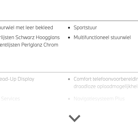
uurwiel met leer bekleed
Sportstuur
urlijsten Schwarz Hoogglans
Multifunctioneel stuurwiel
entlijsten Perlglanz Chrom
ad-Up Display
Comfort telefoonvoorbereidi
draadloze oplaadmogelijkhe
Services
Navigatiesysteem Plus
-spaak wielen (styling 579)
Dakdraagsysteem aluminiu