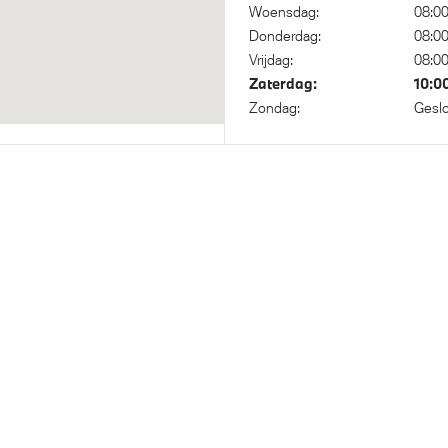
Woensdag:
08:0
Donderdag:
08:0
Vrijdag:
08:0
sche waarschuwing
Zaterdag:
10:0
idsgordel
Zondag:
Gesl