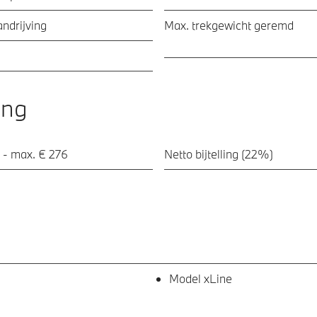
ndrijving
Max. trekgewicht geremd
ing
 - max. € 276
Netto bijtelling (22%)
Model xLine