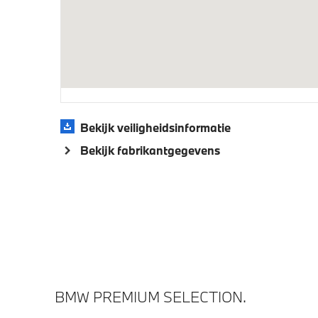
Veiligheid
Actieve Voetgangersbescherming
Akoesti
veilighe
Bekijk veiligheidsinformatie
Bekijk fabrikantgegevens
BMW PREMIUM SELECTION.