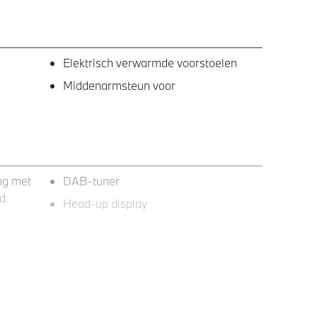
Elektrisch verwarmde voorstoelen
Middenarmsteun voor
ng met
DAB-tuner
id
Head-up display
m
LED-mistlampen voor