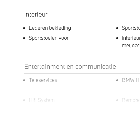
Interieur
Lederen bekleding
Sportst
Sportstoelen voor
Interie
met acc
Entertainment en communicatie
Teleservices
BMW He
Hifi System
Remote 
Exterieur
LED-koplampen
18" LM Y