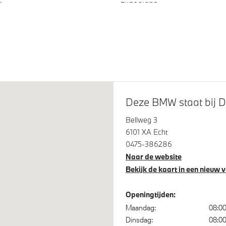
r
zijdeglans
Deze BMW staat bij 
 assistent
Alarmsignaal (Intern)
Bellweg 3
6101 XA Echt
spanningsweergavesysteem
Alarmsysteem klasse 3 (Vb
0475-386286
Naar de website
Bekijk de kaart in een nieuw 
Openingtijden:
 brandstoftank
Automatische transmissie m
Maandag:
08:0
dubbele koppeling
Dinsdag:
08:0