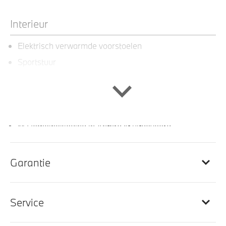
Interieur
Elektrisch verwarmde voorstoelen
Sportstuur
Ambiente verlichting
M Sportstuurwiel
Elektrisch verstelb. passagiersstoel met geheugen
M Hemelbekleding in Anthrazit uitgevoerd
Lederen bekleding
Interieurlijsten Edelhoutuitvoering 'Fineline' Schwarz
Garantie
in hoogglans metaaleffect
Comfortstoelen voor
Service
Doorlaadopening