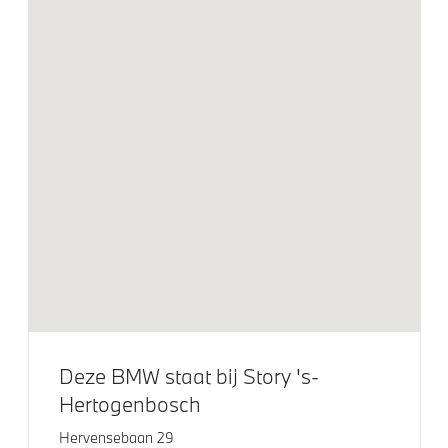
Elektrisch glazen schuif-/kanteldak
Extra getint glas
Adaptieve LED koplampen
BMW Laserlicht
LED achterlichten
LED-dagrijverlichting
LED koplampen
Lichtmetalen velgen 18"
M Hoogglans Shadow Line
Extra getint glas achter
Deze BMW staat bij Story 's-
Elektrische voorzieningen
Hertogenbosch
Driving Assistant
Hervensebaan 29