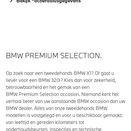
Bekijk *actieradiusgegevens
Kilometertacho
Automatische sporttransmissie met stuurschakeling
Anti blokkeer systeem
Veiligheid
BMW PREMIUM SELECTION.
Actieve Voetgangersbescherming
Op zoek naar een tweedehands BMW X1? Of gaat u
Airbag bestuurder
liever voor een BMW 320i? Kies dan voor zekerheid,
Elektronisch Stabiliteits Programma
betrouwbaarheid en het gemak van een
BMW Premium Selection occasion. Niemand kent het
Akoestische waarschuwing voor voetgangers
verhaal beter van uw aanstaande BMW occasion dan uw
BMW dealer. Alles van onze tweedehands BMW
modellen is vastgelegd en voor u beschikbaar gemaakt:
van leeftijd en gereden kilometers tot
onderhoudsbeurten, inspecties en technische