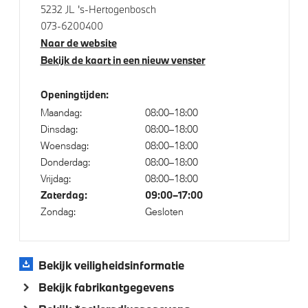
5232 JL 's-Hertogenbosch
Cruise control
073-6200400
Comfort Access
Naar de website
Buitenspiegels elektrisch inklapbaar
Bekijk de kaart in een nieuw venster
High-beam assistant
Openingtijden:
BMW Displaysleutel
Maandag:
08:00–18:00
Achteruitrijcamera
Dinsdag:
08:00–18:00
Bandenspanningsweergavesysteem
Woensdag:
08:00–18:00
Donderdag:
08:00–18:00
Parkeer assistent
Vrijdag:
08:00–18:00
Parking assistant plus
Zaterdag:
09:00–17:00
Regensensor
Zondag:
Gesloten
Alarmsysteem klasse 3 (VbV/SCM)
Verwarmde stoelen voor en achter
Bekijk veiligheidsinformatie
Bekijk fabrikantgegevens
Aandrijving en onderstel