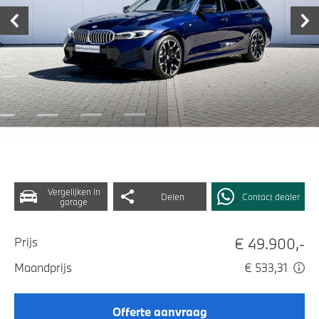
Vergelijken in
Delen
Contact dealer
garage
€ 49.900,-
Prijs
Maandprijs
€ 533,31
Offerte aanvraag