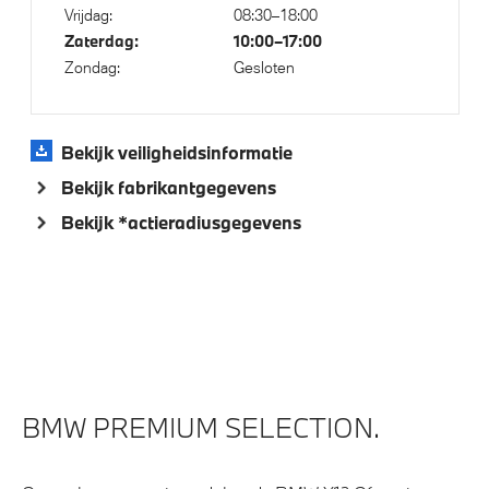
Vrijdag:
08:30–18:00
Comfort Access
Zaterdag:
10:00–17:00
Cruise control
Zondag:
Gesloten
Draadloos oplaadstation
Driving Assistant
Bekijk veiligheidsinformatie
High-beam assistant
Bekijk fabrikantgegevens
Parking assistant plus
Bekijk *actieradiusgegevens
Aandrijving en onderstel
Laadkabel (Mode 3, 22kW)
Automatische 8-traps Steptronic sporttransmissie
BMW PREMIUM SELECTION.
Veiligheid