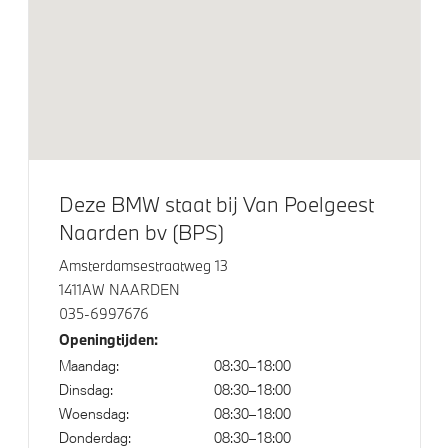
Extra getint glas in achterportierruiten en achterruit
Dakdraagsysteem M Hoogglans Shadow Line
Raamomlijsting M hoogglans Shadow Line
Adaptieve LED koplampen
Klimaatbeheersing
Deze BMW staat bij Van Poelgeest
Naarden bv (BPS)
Automatische 3-zone Airconditioning
Amsterdamsestraatweg 13
1411AW NAARDEN
Elektrische voorzieningen
035-6997676
Openingtijden:
Alarmsysteem klasse 3 (VbV/SCM)
Maandag:
08:30–18:00
Automatisch dimmende binnen- en buitenspiegel
Dinsdag:
08:30–18:00
bestuurderzijde
Woensdag:
08:30–18:00
Donderdag:
08:30–18:00
Bandenspanningsweergavesysteem