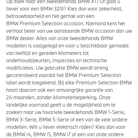
Op zoek naar een tweedehands BMW X1? Of gaat u
Akoestische waarschuwing voor voetgangers
liever voor een BMW 320i? Kies dan voor zekerheid,
Actieve Voetgangersbescherming
betrouwbaarheid en het gemak van een
BMW Premium Selection occasion. Niemand kent het
verhaal beter van uw aanstaande BMW occasion dan uw
BMW dealer. Alles van onze tweedehands BMW
modellen is vastgelegd en voor u beschikbaar gemaakt:
van leeftijd en gereden kilometers tot
onderhoudsbeurten, inspecties en technische
modificaties. Uw gebruikte BMW wordt streng
gecontroleerd voordat het BMW Premium Selection
label wordt toegekend. Bij elke Premium Selection BMW
hoort daarom ook een omvangrijke garantie van
24 maanden, zonder kilometerbeperking. Onze
landelijke voorraad geeft u de mogelijkheid om te
zoeken naar uw favoriete tweedehands BMW 1-Serie,
BMW 3-Serie, BMW 5-Serie of een van de vele andere
modellen. Wilt u liever elektrisch rijden? Kies dan voor
de BMW i4, BMW i5, BMW i7 of een van onze andere