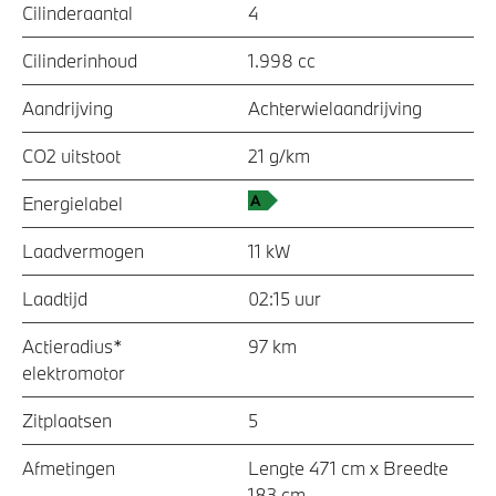
Cilinderaantal
4
Cilinderinhoud
1.998 cc
Aandrijving
Achterwielaandrijving
CO2 uitstoot
21 g/km
Energielabel
Laadvermogen
11 kW
Laadtijd
02:15 uur
Actieradius*
97 km
elektromotor
Zitplaatsen
5
Afmetingen
Lengte 471 cm x Breedte
183 cm