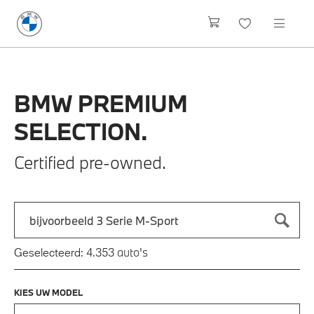
BMW
PREMIUM
SELECTION.
Certified pre-owned.
Zoek naar een automodel, bijvoorbeeld 3 Serie M-Sport
Typ een automodel in en druk op enter om te zoeken
auto's
Geselecteerd:
4.353
KIES UW MODEL