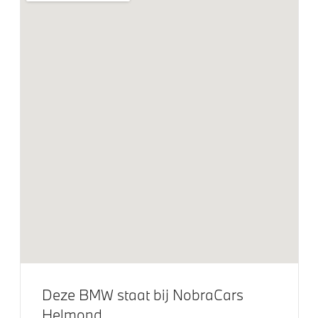
Cruise control
Aandrijving en onderstel
Steptronic transmissie met dubbele koppeling
Voorbereiding Driving Assistance
Veiligheid
Actieve Voetgangersbescherming
Akoestische waarschuwing veiligheidsgordel
Isofix bevestiging passagierstoel voor
Park Distance Control (PDC) voor en achter
Deze BMW staat bij NobraCars
Helmond