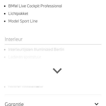
BMW Live Cockpit Professional
Lichtpakket
Model Sport Line
Interieur
Interieurlijsten Illuminated Berlin
Lederen sportstuur
Multifunctioneel stuurwiel
Sportstoelen voor
Sportstuurwiel met leder bekleed
Velours vloermatten
Lederen bekleding
Garantie