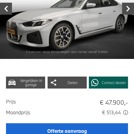
Vergelijken in
Delen
Contact dealer
garage
€ 47.900,-
Prijs
Maandprijs
€ 513,44
Offerte aanvraag