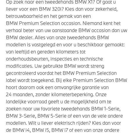
Op zoek naar een tweedehands BMW X1? Of gaat u
Elektronisch Stabiliteits Programma
liever voor een BMW 320i? Kies dan voor zekerheid,
Park Distance Control (PDC) voor en achter
betrouwbaarheid en het gemak van een
Passagiersairbag
BMW Premium Selection occasion. Niemand kent het
verhaal beter van uw aanstaande BMW occasion dan uw
Akoestische voetgangersbescherming
BMW dealer. Alles van onze tweedehands BMW
modellen is vastgelegd en voor u beschikbaar gemaakt:
van leeftijd en gereden kilometers tot
onderhoudsbeurten, inspecties en technische
modificaties. Uw gebruikte BMW wordt streng
gecontroleerd voordat het BMW Premium Selection
label wordt toegekend. Bij elke Premium Selection BMW
hoort daarom ook een omvangrijke garantie van
24 maanden, zonder kilometerbeperking. Onze
landelijke voorraad geeft u de mogelijkheid om te
zoeken naar uw favoriete tweedehands BMW 1-Serie,
BMW 3-Serie, BMW 5-Serie of een van de vele andere
modellen. Wilt u liever elektrisch rijden? Kies dan voor
de BMW i4, BMW i5, BMW i7 of een van onze andere