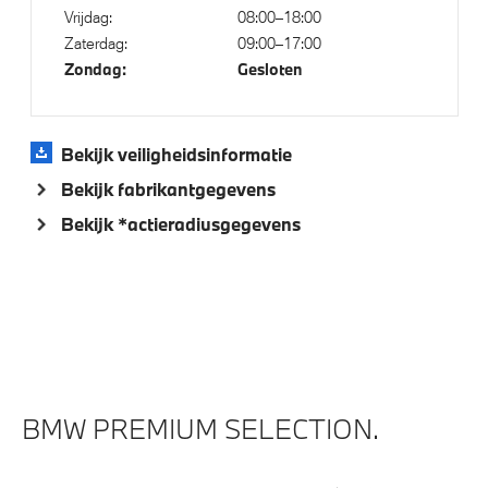
Vrijdag:
08:00–18:00
Regen- en lichtsensor
Zaterdag:
09:00–17:00
Alarmsysteem klasse 3 (VbV/SCM)
Zondag:
Gesloten
Active cruise controle
Achteruitrijcamera
Bekijk veiligheidsinformatie
Bekijk fabrikantgegevens
Aandrijving en onderstel
Bekijk *actieradiusgegevens
Anti blokkeer systeem
Adaptief M onderstel
Variable Sport Steering
Voorbereiding Driving Assistance
BMW PREMIUM SELECTION.
Veiligheid