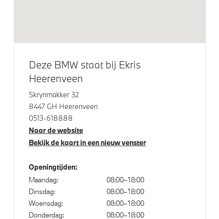
LED koplampen
Klimaatbeheersing
Automatische 3-zone Airconditioning
Deze BMW staat bij Ekris
Heerenveen
3-zone aut. airconditioning
Skrynmakker 32
8447 GH Heerenveen
Elektrische voorzieningen
0513-618888
Naar de website
Driving Assistant Professional
Bekijk de kaart in een nieuw venster
Draadloos oplaadstation
Comfort Access met BMW Digital Key
Openingtijden:
Maandag:
08:00–18:00
Comfort Access
Dinsdag:
08:00–18:00
Parking Assistant
Woensdag:
08:00–18:00
Parking assistant plus
Donderdag:
08:00–18:00