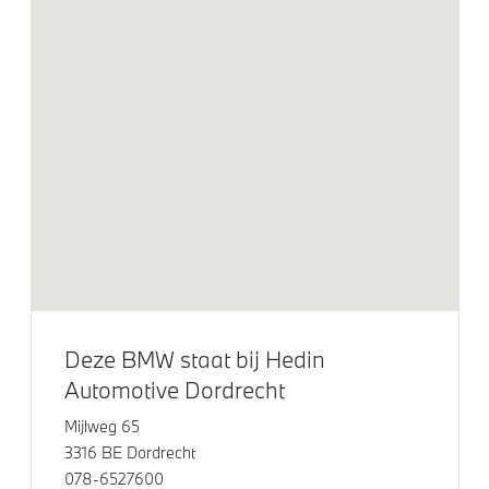
Panoramadak met Klimaat Comfort Glas
Trekhaak elektrisch uitklapbaar
Trekhaak met elektrisch wegklapbare kogel
Klimaatbeheersing
Automatische 3-zone Airconditioning
Elektrische voorzieningen
Driving Assistant Plus
Deze BMW staat bij Hedin
Buitenspiegels elektrisch inklapbaar
Automotive Dordrecht
Draadloos oplaadstation
Mijlweg 65
Comfort Access
3316 BE Dordrecht
Bandenspanningsweergavesysteem
078-6527600