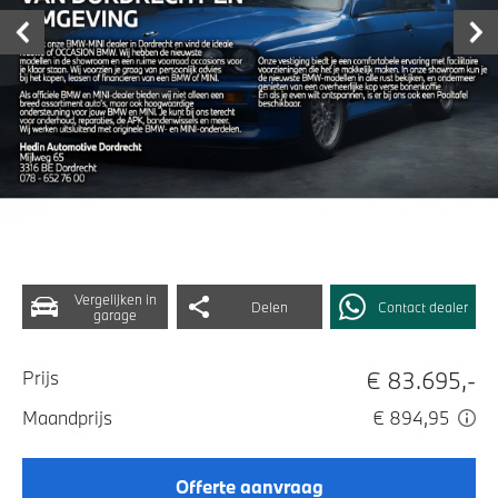
Vergelijken in
Delen
Contact dealer
garage
€ 83.695,-
Prijs
Maandprijs
€ 894,95
Offerte aanvraag