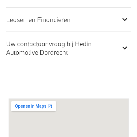
BMW Panoramic Vision
BMW TeleServices
Leasen en Financieren
DAB-tuner
Uw contactaanvraag bij Hedin
Exterieur
Automotive Dordrecht
22 inch LM Individual Aerodynamic (Styling 1053)
Bicolor
Extra getint glas
Extra getint glas in achterportierruiten en achterruit
BMW Iconic Glow exterieurpakket
LED achterlichten
LED koplampen
M Sportremsysteem Blau