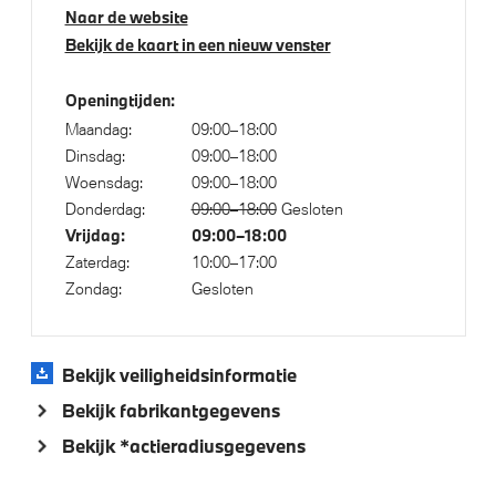
Naar de website
Alarmsysteem klasse 3 (VbV/SCM)
Bekijk de kaart in een nieuw venster
Parkeer assistent
Parking Assistant Professional
Openingtijden:
Regensensor
Maandag:
09:00–18:00
Dinsdag:
09:00–18:00
Achteruitrijcamera
Woensdag:
09:00–18:00
Donderdag:
09:00–18:00
Gesloten
Vrijdag:
09:00–18:00
Aandrijving en onderstel
Zaterdag:
10:00–17:00
Zondag:
Gesloten
Kilometertacho
Laadkabel (Mode 3, 22kW)
Anti blokkeer systeem
Bekijk veiligheidsinformatie
xDrive - Vierwielaandrijving
Bekijk fabrikantgegevens
Bekijk *actieradiusgegevens
Veiligheid