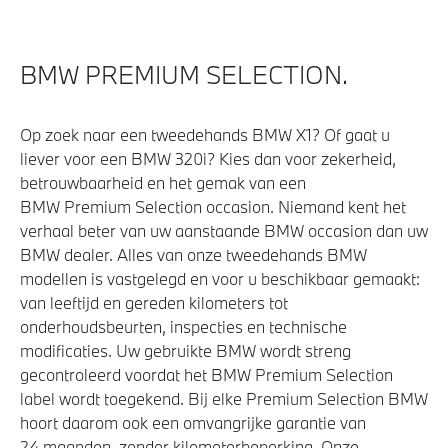
Cruise control
Buitenspiegels elektrisch inklapbaar
BMW PREMIUM SELECTION.
Bandenspanningsweergavesysteem
Automatisch dimmende binnen- en buitenspiegel
Op zoek naar een tweedehands BMW X1? Of gaat u
bestuurderzijde
liever voor een BMW 320i? Kies dan voor zekerheid,
betrouwbaarheid en het gemak van een
Alarmsysteem klasse 3 (VbV/SCM)
BMW Premium Selection occasion. Niemand kent het
Parkeer assistent
verhaal beter van uw aanstaande BMW occasion dan uw
Parking assistant plus
BMW dealer. Alles van onze tweedehands BMW
modellen is vastgelegd en voor u beschikbaar gemaakt:
Regensensor
van leeftijd en gereden kilometers tot
Achteruitrijcamera
onderhoudsbeurten, inspecties en technische
Driving Assistant Professional
modificaties. Uw gebruikte BMW wordt streng
gecontroleerd voordat het BMW Premium Selection
label wordt toegekend. Bij elke Premium Selection BMW
Aandrijving en onderstel
hoort daarom ook een omvangrijke garantie van
24 maanden, zonder kilometerbeperking. Onze