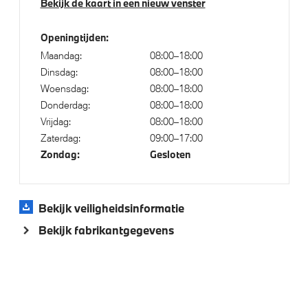
Bekijk de kaart in een nieuw venster
Extra getint glas
Extra getint glas in achterportierruiten en achterruit
Openingtijden:
LED achterlichten
Maandag:
08:00–18:00
Dinsdag:
08:00–18:00
Raamomlijsting M hoogglans Shadow Line
Woensdag:
08:00–18:00
Adaptieve LED koplampen
Donderdag:
08:00–18:00
Vrijdag:
08:00–18:00
Zaterdag:
09:00–17:00
Klimaatbeheersing
Zondag:
Gesloten
Automatische 3-zone Airconditioning
Bekijk veiligheidsinformatie
Bekijk fabrikantgegevens
Elektrische voorzieningen
High-beam assistant
Comfort Access
Draadloos oplaadstation