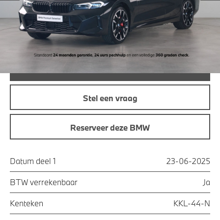
Maandprijs
€ 577,74
Offerte aanvraag
Bel direct
Stel een vraag
Reserveer deze BMW
Datum deel 1
23-06-2025
BTW verrekenbaar
Ja
Kenteken
KKL-44-N