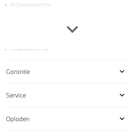
M Sportpakket Pro
Interieur
Sportstuur
Sportstoelen voor
Hoofdsteunen achter neerklapbaar
Elektrisch verstelbare voorstoel(en)
Garantie
Veiligheidsgordels voorzien van M striping
Elektrisch verwarmde voorstoelen
Service
M Sportstuurwiel met leder bekleed
Ambiance verlichting
Elektrisch verstelbare stoelen
Opladen
Elektrisch verstelbare lendensteun voor bestuurder
en passagier