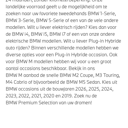
Kilometertacho
landelijke voorraad geeft u de mogelijkheid om te
zoeken naar uw favoriete tweedehands BMW 1-Serie,
Laadkabel (Mode 3, 22kW)
BMW 3-Serie, BMW 5-Serie of een van de vele andere
Flexible Fast Charger 2.0 (Mode 2)
modellen. Wilt u liever elektrisch rijden? Kies dan voor
M Adaptief onderstel
de BMW i4, BMW i5, BMW i7 of een van onze andere
elektrische BMW modellen. Wilt u liever Plug-in Hybride
Automatische 8-traps Steptronic sporttransmissie
auto rijden? Binnen verschillende modellen hebben we
Anti blokkeer systeem
diverse opties voor een Plug-in Hybride occasion. Ook
Adapter E+F (CEE 7/7) 10A
voor BMW M modellen hebben wij voor u een groot
aantal occasions beschikbaar. Bekijk in ons
Variable Sport Steering
BMW M aanbod de snelle BMW M2 Coupe, M3 Touring,
xDrive - Vierwielaandrijving
M4 Cabrio of bijvoorbeeld de BMW M5 Sedan. Kies uit
BMW occasions uit de bouwjaren 2026, 2025, 2024,
2023, 2022, 2021, 2020 en 2019. Zoek nu de
Veiligheid
BMW Premium Selection van uw dromen!
Elektronisch Stabiliteits Programma
Akoestische waarschuwing voor voetgangers