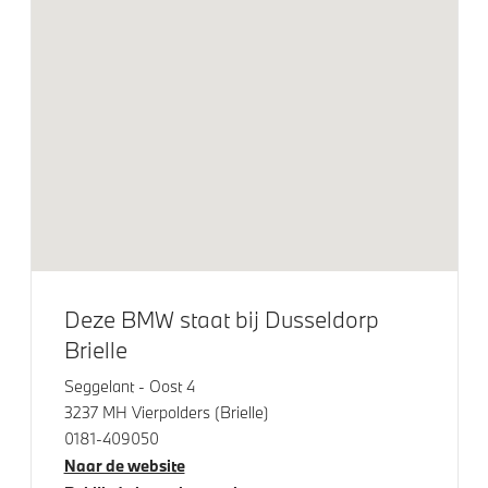
Smartphone integratie
BMW IconicSounds Electric
Exterieur
M Koplampen Shadow Line
Trekhaak met elektrisch wegklapbare kogel
Trekhaak elektrisch uitklapbaar
19 inch LM Dubbeslpaak (Styling 995 M) Bicolor
Deze BMW staat bij Dusseldorp
M Hoogglans Shadow Line met uitgebreide omvang
Brielle
Dakdraagsysteem M Hoogglans Shadow Line
Seggelant - Oost 4
M Sportremsysteem Rot
3237 MH Vierpolders (Brielle)
Glazen panoramadak
0181-409050
Naar de website
LED koplampen