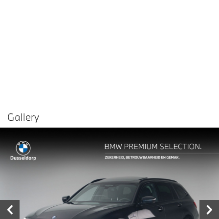
Gallery
Vergelijken in
Delen
Contact dealer
garage
€ 53.950,-
Prijs