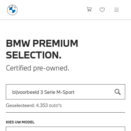
BMW
PREMIUM
SELECTION.
Certified pre-owned.
Zoek naar een automodel, bijvoorbeeld 3 Serie M-Sport
Typ een automodel in en druk op enter om te zoeken
auto's
Geselecteerd:
4.353
KIES UW MODEL