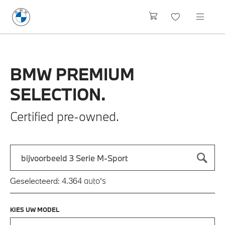
BMW
PREMIUM
SELECTION.
Certified pre-owned.
Zoek naar een automodel, bijvoorbeeld 3 Serie M-Sport
Typ een automodel in en druk op enter om te zoeken
auto's
Geselecteerd:
4.364
KIES UW MODEL