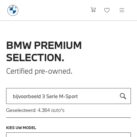
BMW
PREMIUM
SELECTION.
Certified pre-owned.
Zoek naar een automodel, bijvoorbeeld 3 Serie M-Sport
Typ een automodel in en druk op enter om te zoeken
auto's
Geselecteerd:
4.364
KIES UW MODEL