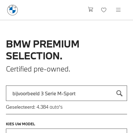
BMW
PREMIUM
SELECTION.
Certified pre-owned.
Zoek naar een automodel, bijvoorbeeld 3 Serie M-Sport
Typ een automodel in en druk op enter om te zoeken
auto's
Geselecteerd:
4.384
KIES UW MODEL