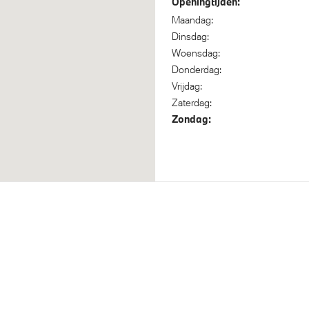
Openingtijden:
steem klasse 3 (VbV/SCM)
Automatisch dimmende binn
Maandag:
buitenspiegel bestuurderzijd
Dinsdag:
Woensdag:
Donderdag:
Vrijdag:
Zaterdag:
Zondag:
el (Mode 3, 22kW)
 Voetgangersbescherming