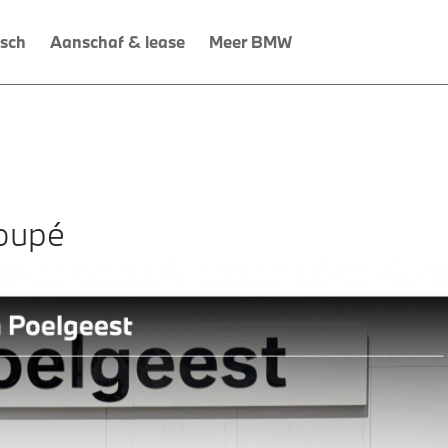
isch
Aanschaf & lease
Meer BMW
oupé