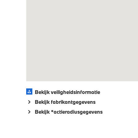
Bandenspanningsweergavesysteem
Alarmsy
High-beam assistant
Aandrijving en onderstel
Kilometertacho
Laadkab
Veiligheid
Bekijk veiligheidsinformatie
Akoestische waarschuwing voor
Actieve
Bekijk fabrikantgegevens
voetgangers
Bekijk *actieradiusgegevens