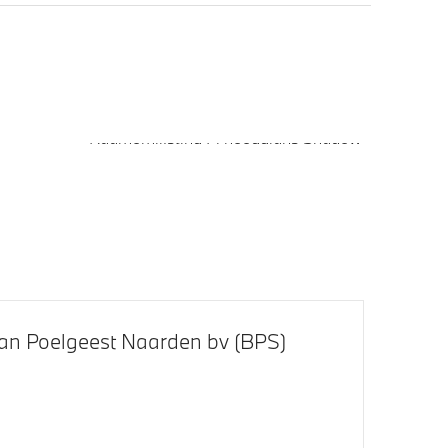
Raamomlijsting M hoogglans Shadow
Line
M achterspoiler
M Hoogglans Shadow Line met
uitgebreide omvang
an Poelgeest Naarden bv (BPS)