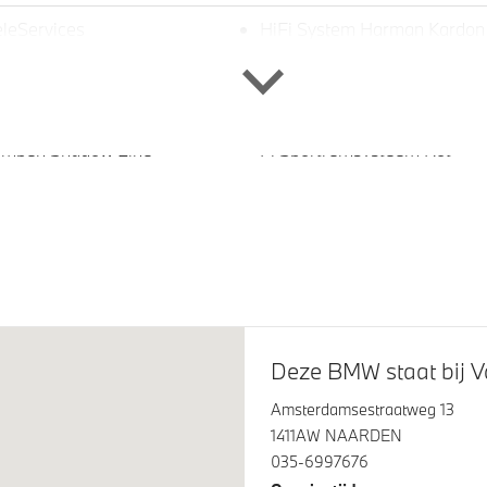
leServices
HiFi System Harman Kardon
ampen Shadow Line
M Sportremsysteem Rot
tint glas in
Elektrisch bediend glazen
rtierruiten en achterruit
schuif-/kanteldak
Deze BMW staat bij V
Amsterdamsestraatweg 13
1411AW NAARDEN
035-6997676