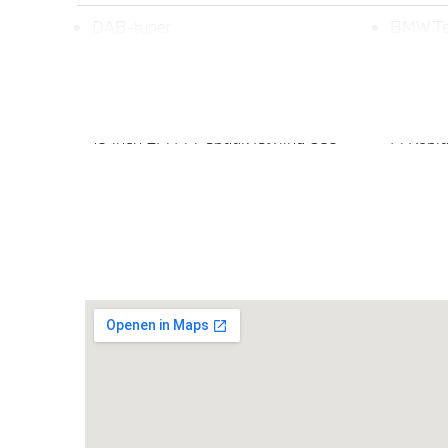
DAB-tuner
BMW Te
Exterieur
19 inch LM M Y-spaak (styling 859
M Kopl
M)in Bicolor Jet Black uni
Adaptieve LED koplampen
Extra ge
achterpo
Klimaatbeheersing
Automatische 2-zone Airconditioning
Elektrische voorzieningen