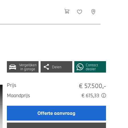
Vergelijken
Contact
Delen
in garage
dealer
€ 57.500,-
Prijs
Maandprijs
€ 615,33
Offerte aanvraag