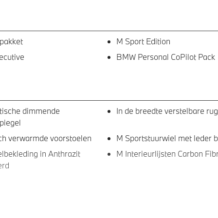
pakket
M Sport Edition
ecutive
BMW Personal CoPilot Pack
tische dimmende
In de breedte verstelbare ru
piegel
sch verwarmde voorstoelen
M Sportstuurwiel met leder 
bekleding in Anthrazit
M Interieurlijsten Carbon Fib
erd