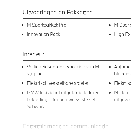
Uitvoeringen en Pakketten
M Sportpakket Pro
M Sport
Innovation Pack
High Ex
Interieur
Veiligheidsgordels voorzien van M
Automa
striping
binnens
Elektrisch verstelbare stoelen
Elektri
BMW Individual uitgebreid lederen
M Hemel
bekleding Elfenbeinweiss stiksel
uitgevo
Schwarz
Entertainment en communicatie