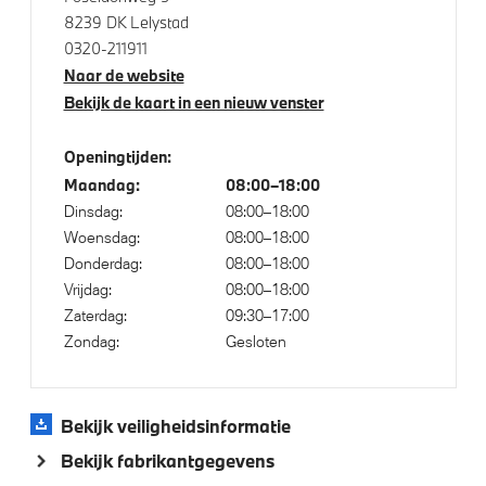
Cruise control
8239 DK Lelystad
0320-211911
Naar de website
Aandrijving en onderstel
Bekijk de kaart in een nieuw venster
Kilometertacho
Openingtijden:
M Sport steering
Maandag:
08:00–18:00
Steptronic transmissie met dubbele koppeling
Dinsdag:
08:00–18:00
M Sportonderstel
Woensdag:
08:00–18:00
Donderdag:
08:00–18:00
Vergrote brandstoftank
Vrijdag:
08:00–18:00
Voorbereiding Driving Assistance
Zaterdag:
09:30–17:00
Zondag:
Gesloten
Veiligheid
Bekijk veiligheidsinformatie
Isofix bevestiging passagierstoel voor
Bekijk fabrikantgegevens
Akoestische waarschuwing veiligheidsgordel