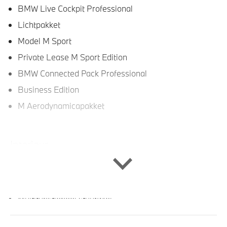
BMW Live Cockpit Professional
Lichtpakket
Model M Sport
Private Lease M Sport Edition
BMW Connected Pack Professional
Business Edition
M Aerodynamicapakket
Interieur
Velours vloermatten
Sportstoelen voor
Multifunctioneel stuurwiel
M Sportstuurwiel