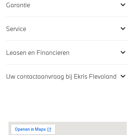
M Hemelbekleding in Anthrazit
Garantie
Interieurlijsten Illuminated Boston
Service
Entertainment en communicatie
Hifi System
Leasen en Financieren
Teleservices
DAB-tuner
Uw contactaanvraag bij Ekris Flevoland
Exterieur
Extra getint glas in achterportierruiten en achterruit
Glazen panoramadak
18 inch LM Dubbelspaak M (Styling 819 M)in Bicolor
Orbit Grau Metallic