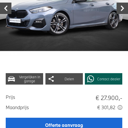
Vergelijken in
Delen
Contact dealer
garage
€ 27.900,-
Prijs
Maandprijs
€ 301,82
Offerte aanvraag