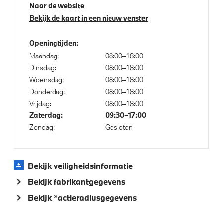
Driving Assistant Professional
Naar de website
Bekijk de kaart in een nieuw venster
Soft-Close-Automatic voor portieren
Comfort Access
Openingtijden:
Maandag:
08:00–18:00
Dinsdag:
08:00–18:00
Aandrijving en onderstel
Woensdag:
08:00–18:00
Donderdag:
08:00–18:00
Integral Active Steering
Vrijdag:
08:00–18:00
Laadaansluiting AC snelladen (22 kW)
Zaterdag:
09:30–17:00
Laadkabel (Mode 3, 22kW)
Zondag:
Gesloten
Adaptief onderstel met luchtvering op voor- en
achteras
Bekijk veiligheidsinformatie
xDrive - Vierwielaandrijving
Bekijk fabrikantgegevens
Bekijk *actieradiusgegevens
Veiligheid