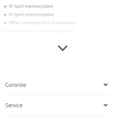
M Sport Interieurpakket
M Sport exterieurpakket
BMW Connected Pack Professional
Comfort Pack i.c.m. M Sportpakket
Interieur
Scheidingsnet tussen bagageruimte en achterbank
Hemelbekleding Anthrazit
M Sportstuurwiel met leder bekleed
Garantie
M Multifunctionele voorstoelen
M Interieur accenten in dark silver
Service
Entertainment en communicatie