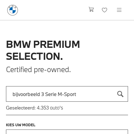
BMW
PREMIUM
SELECTION.
Certified pre-owned.
Zoek naar een automodel, bijvoorbeeld 3 Serie M-Sport
Typ een automodel in en druk op enter om te zoeken
auto's
Geselecteerd:
4.353
KIES UW MODEL