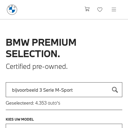
BMW
PREMIUM
SELECTION.
Certified pre-owned.
Zoek naar een automodel, bijvoorbeeld 3 Serie M-Sport
Typ een automodel in en druk op enter om te zoeken
auto's
Geselecteerd:
4.353
KIES UW MODEL