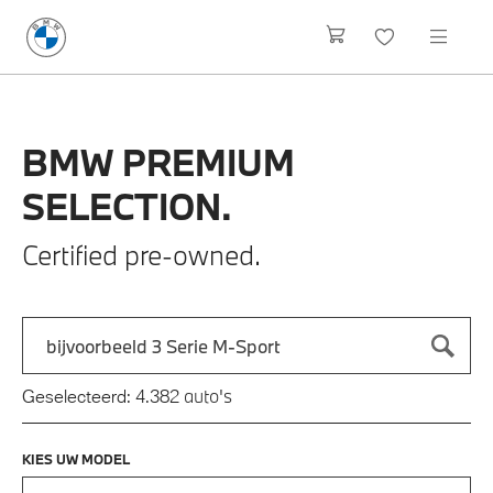
BMW
PREMIUM
SELECTION.
Certified pre-owned.
Zoek naar een automodel, bijvoorbeeld 3 Serie M-Sport
Typ een automodel in en druk op enter om te zoeken
auto's
Geselecteerd:
4.382
KIES UW MODEL