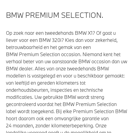
Buitenspiegels elektrisch inklapbaar
Bandenspanningsweergavesysteem
BMW PREMIUM SELECTION.
Automatisch dimmende binnen- en buitenspiegel
bestuurderzijde
Op zoek naar een tweedehands BMW X1? Of gaat u
Alarmsysteem klasse 3 (VbV/SCM)
liever voor een BMW 320i? Kies dan voor zekerheid,
betrouwbaarheid en het gemak van een
Parkeer assistent
BMW Premium Selection occasion. Niemand kent het
Parking Assistant
verhaal beter van uw aanstaande BMW occasion dan uw
Regensensor
BMW dealer. Alles van onze tweedehands BMW
modellen is vastgelegd en voor u beschikbaar gemaakt:
Achteruitrijcamera
van leeftijd en gereden kilometers tot
onderhoudsbeurten, inspecties en technische
modificaties. Uw gebruikte BMW wordt streng
Aandrijving en onderstel
gecontroleerd voordat het BMW Premium Selection
label wordt toegekend. Bij elke Premium Selection BMW
Laadkabel (Mode 3, 22kW)
hoort daarom ook een omvangrijke garantie van
Automatische 8-traps Steptronic sporttransmissie
24 maanden, zonder kilometerbeperking. Onze
Anti blokkeer systeem
landelijke voorraad geeft u de mogelijkheid om te