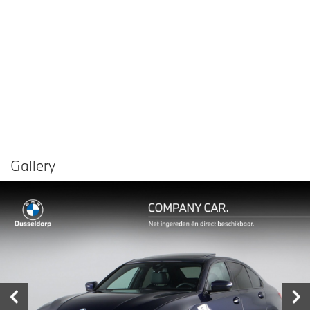
Gallery
Vergelijken in
Delen
Contact dealer
garage
€ 61.450,-
Prijs