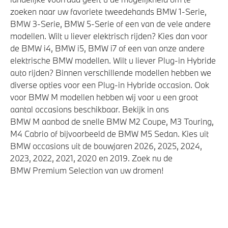
zoeken naar uw favoriete tweedehands BMW 1-Serie,
BMW 3-Serie, BMW 5-Serie of een van de vele andere
Veiligheid
modellen. Wilt u liever elektrisch rijden? Kies dan voor
de BMW i4, BMW i5, BMW i7 of een van onze andere
Elektronisch Stabiliteits Programma
elektrische BMW modellen. Wilt u liever Plug-in Hybride
auto rijden? Binnen verschillende modellen hebben we
Park Distance Control (PDC) voor en achter
diverse opties voor een Plug-in Hybride occasion. Ook
Akoestische waarschuwing voor voetgangers
voor BMW M modellen hebben wij voor u een groot
Airbag bestuurder
aantal occasions beschikbaar. Bekijk in ons
BMW M aanbod de snelle BMW M2 Coupe, M3 Touring,
Actieve Voetgangersbescherming
M4 Cabrio of bijvoorbeeld de BMW M5 Sedan. Kies uit
BMW occasions uit de bouwjaren 2026, 2025, 2024,
2023, 2022, 2021, 2020 en 2019. Zoek nu de
BMW Premium Selection van uw dromen!