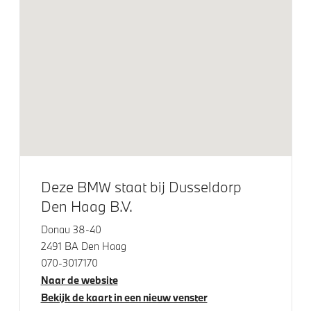
Exterieur
M Sportremsysteem Rot
Raamomlijsting M hoogglans Shadow Line
M Hoogglans Shadow Line met uitgebreide omvang
Adaptieve LED koplampen
Elektrisch glazen schuif-/kanteldak
M achterspoiler
LED koplampen
Deze BMW staat bij Dusseldorp
LED achterlichten
Den Haag B.V.
19 inch LM Dubbeslpaak (Styling 995 M) Bicolor
Donau 38-40
Elektrisch bediend glazen schuif-/kanteldak
2491 BA Den Haag
Extra getint glas
070-3017170
Naar de website
Extra getint glas in achterportierruiten en achterruit
Bekijk de kaart in een nieuw venster
M Koplampen Shadow Line