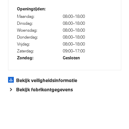
Openingtijden:
Maandag:
08:00–18:00
Klimaatbeheersing
Dinsdag:
08:00–18:00
Woensdag:
08:00–18:00
Automatische 3-zone Airconditioning
Donderdag:
08:00–18:00
Vrijdag:
08:00–18:00
Zaterdag:
09:00–17:00
Elektrische voorzieningen
Zondag:
Gesloten
High-beam assistant
Elektrisch te openen en te sluiten bagageklep
Bekijk veiligheidsinformatie
Driving Assistant
Bekijk fabrikantgegevens
Draadloos oplaadstation
Active Cruise Control
Cruise control
Comfort Access