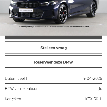
Maandprijs
€ 657,98
Offerte aanvraag
Bel direct
Stel een vraag
Reserveer deze BMW
Datum deel 1
14-04-2026
BTW verrekenbaar
Ja
Kenteken
KFX-50-L