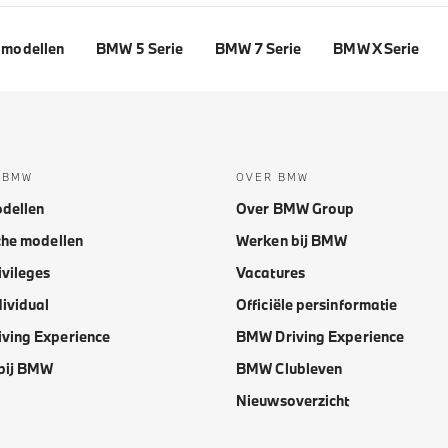
modellen
BMW 5 Serie
BMW 7 Serie
BMW X Serie
 BMW
OVER BMW
dellen
Over BMW Group
che modellen
Werken bij BMW
vileges
Vacatures
ividual
Officiële persinformatie
ving Experience
BMW Driving Experience
bij BMW
BMW Clubleven
Nieuwsoverzicht