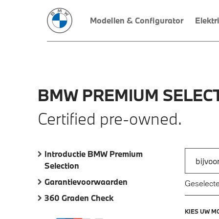
Modellen & Configurator
Elektr
BMW
PREMIUM
SELECT
Certified pre-owned.
Introductie BMW Premium
Zoek naar
Selection
Typ een a
Garantievoorwaarden
Geselecte
360 Graden Check
KIES UW M