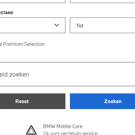
RSTAND
stand vanaf
Kilometerstand tot
 Premium Selection
eid zoeken
Reset
Zoeken
BMW Mobile Care
24 uurs pechhulp service.