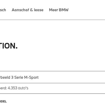
isch
Aanschaf & lease
Meer BMW
ION.
 een automodel, bijvoorbeeld 3 Serie M-Sport
utomodel in en druk op enter om te zoeken
auto's
erd:
4.353
ODEL