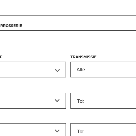
ARROSSERIE
F
TRANSMISSIE
Alle
f
Prijs tot
vanaf
Bouwjaar tot