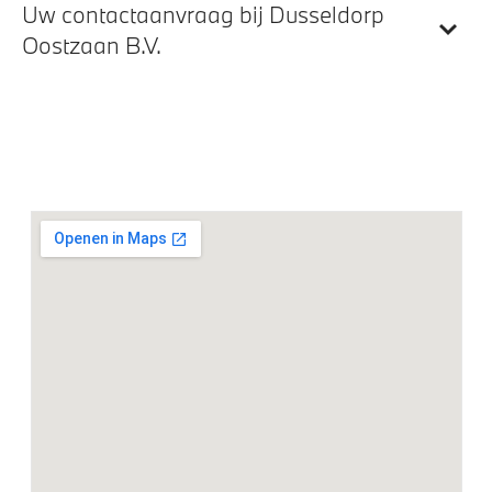
Scheidingsnet tussen bagageruimte en achterbank
Uw contactaanvraag bij Dusseldorp
Handbediende zonneschermen voor
Oostzaan B.V.
achterportierramen
Comfortstoelen voor
Entertainment en communicatie
HiFi System Harman Kardon
Curved Display
DAB-tuner
BMW TeleServices
BMW IconicSounds Electric
Apple Carplay/Android Auto
Exterieur