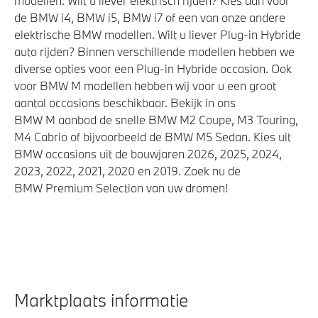
modellen. Wilt u liever elektrisch rijden? Kies dan voor
Aandrijving en onderstel
de BMW i4, BMW i5, BMW i7 of een van onze andere
elektrische BMW modellen. Wilt u liever Plug-in Hybride
Laadaansluiting AC (wisselstroom) laden
auto rijden? Binnen verschillende modellen hebben we
diverse opties voor een Plug-in Hybride occasion. Ook
Kilometertacho
voor BMW M modellen hebben wij voor u een groot
Integral Active Steering
aantal occasions beschikbaar. Bekijk in ons
Laadkabel (Mode 3, 22kW)
BMW M aanbod de snelle BMW M2 Coupe, M3 Touring,
M4 Cabrio of bijvoorbeeld de BMW M5 Sedan. Kies uit
Automatische 8-traps Steptronic sporttransmissie
BMW occasions uit de bouwjaren 2026, 2025, 2024,
Anti blokkeer systeem
2023, 2022, 2021, 2020 en 2019. Zoek nu de
Adaptief onderstel met luchtvering op voor- en
BMW Premium Selection van uw dromen!
achteras
xDrive - Vierwielaandrijving
Veiligheid
Marktplaats informatie
Elektronisch Stabiliteits Programma