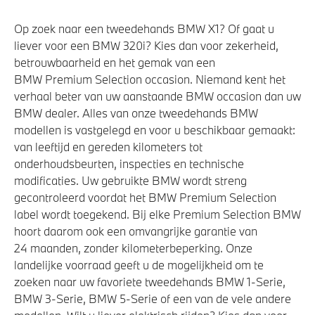
Comfort Access
Op zoek naar een tweedehands BMW X1? Of gaat u
Parkeer assistent
liever voor een BMW 320i? Kies dan voor zekerheid,
Parking Assistant Professional
betrouwbaarheid en het gemak van een
BMW Premium Selection occasion. Niemand kent het
Buitenspiegels elektrisch inklapbaar
verhaal beter van uw aanstaande BMW occasion dan uw
Bekerhouders met temperatuur functie
BMW dealer. Alles van onze tweedehands BMW
Soft-Close-Automatic voor portieren
modellen is vastgelegd en voor u beschikbaar gemaakt:
van leeftijd en gereden kilometers tot
Bandenspanningsweergavesysteem
onderhoudsbeurten, inspecties en technische
Automatisch dimmende binnen- en buitenspiegel
modificaties. Uw gebruikte BMW wordt streng
bestuurderzijde
gecontroleerd voordat het BMW Premium Selection
Autobahnassistent
label wordt toegekend. Bij elke Premium Selection BMW
hoort daarom ook een omvangrijke garantie van
Alarmsysteem klasse 3 (VbV/SCM)
24 maanden, zonder kilometerbeperking. Onze
Verwarmde stoelen voor en achter
landelijke voorraad geeft u de mogelijkheid om te
Achteruitrijcamera
zoeken naar uw favoriete tweedehands BMW 1-Serie,
BMW 3-Serie, BMW 5-Serie of een van de vele andere