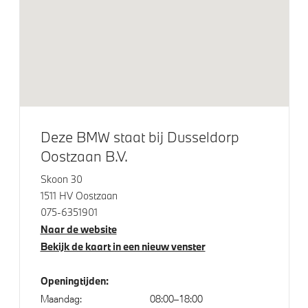
Raamomlijsting M hoogglans Shadow Line
M Sportremsysteem Rot
Dakdraagsysteem M Hoogglans Shadow Line
M Koplampen Shadow Line
Extra getint glas
Deze BMW staat bij Dusseldorp
Extra getint glas in achterportierruiten en achterruit
Oostzaan B.V.
Glazen panoramadak
Skoon 30
BMW Iconic Glow nierengrille
1511 HV Oostzaan
M Hoogglans Shadow Line met uitgebreide omvang
075-6351901
Trekhaak elektrisch uitklapbaar
Naar de website
Bekijk de kaart in een nieuw venster
Trekhaak met elektrisch wegklapbare kogel
M Carbonschwarz metallic
Openingtijden:
Adaptieve LED koplampen
Maandag:
08:00–18:00