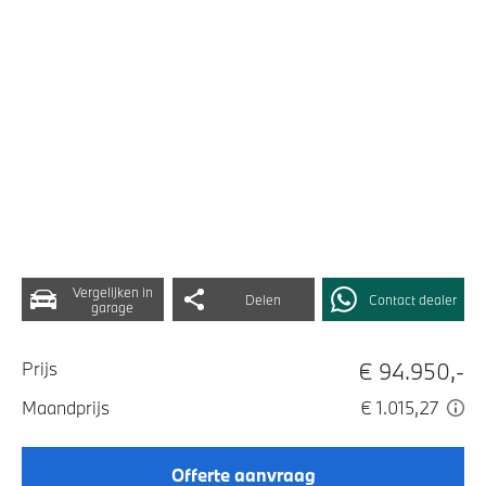
Vergelijken in
Delen
Contact dealer
garage
€ 94.950,-
Prijs
Maandprijs
€ 1.015,27
Offerte aanvraag