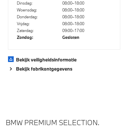
22 inch LM M Dubbelspaak (styling 742 M) in Jet
Dinsdag:
08:00–18:00
Black
Woensdag:
08:00–18:00
Donderdag:
08:00–18:00
LED koplampen
Vrijdag:
08:00–18:00
LED achterlichten
Zaterdag:
09:00–17:00
Zondag:
Gesloten
Klimaatbeheersing
Bekijk veiligheidsinformatie
4-zone airconditioning met automatische regeling
Bekijk fabrikantgegevens
Elektrische voorzieningen
High-beam assistant
Driving Assistant Professional
Draadloos oplaadstation
BMW PREMIUM SELECTION.
Cruise control