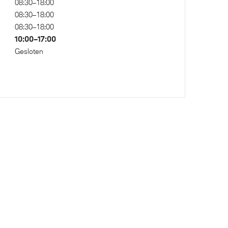
08:30–18:00
08:30–18:00
08:30–18:00
al
Draadloos oplaadstation
10:00–17:00
Gesloten
al