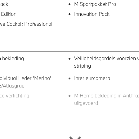
Pack
M Sportpakket Pro
 Edition
Innovation Pack
e Cockpit Professional
 bekleding
Veiligheidsgordels voorzien
striping
ividual Leder 'Merino'
Interieurcamera
/Atlasgrau
e verlichting
M Hemelbekleding in Anthraz
uitgevoerd