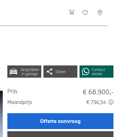
Vergelijken
Contact
Delen
in garage
dealer
€ 68.900,-
Prijs
Maandprijs
€ 736,54
Offerte aanvraag