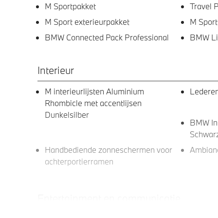
M Sportpakket
Travel 
M Sport exterieurpakket
M Sport
BMW Connected Pack Professional
BMW Liv
Interieur
M interieurlijsten Aluminium
Lederen
Rhombicle met accentlijsen
Dunkelsilber
BMW Ind
Schwarz
Handbediende zonneschermen voor
Ambianc
achterportierramen
Entertainment en communicatie