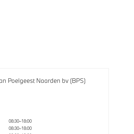
BMW IconicSounds Electric
akket
M Hoogglans Shadow Line met
uitgebreide omvang
Extra getint glas in
achterportierruiten en achterruit
s Shadow
an Poelgeest Naarden bv (BPS)
08:30–18:00
08:30–18:00