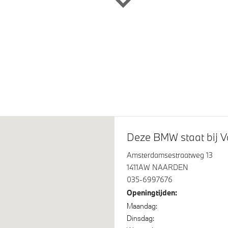
ner
BMW TeleServices
 LM Individual Aerodynamic
BMW Iconic Glow exterieurp
 954 I) Bicolor Jet Black
nschwarz metallic
Glazen panoramadak
tremsysteem Blau
Raamomlijsting M hoogglan
Deze BMW staat bij V
Line
Amsterdamsestraatweg 13
1411AW NAARDEN
035-6997676
Openingtijden:
airconditioning met
Maandag:
ische regeling
Dinsdag: