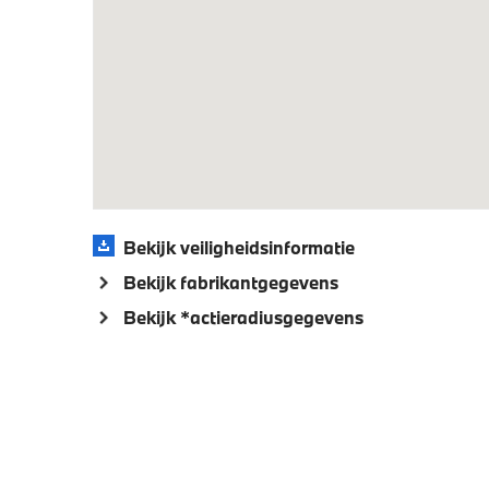
Elektrische voorzieningen
Alarmsysteem klasse 3 (VbV/SCM)
Verwarm
Bandenspanningsweergavesysteem
Comfort
Aandrijving en onderstel
Adaptief onderstel professional
Kilomet
Bekijk veiligheidsinformatie
Bekijk fabrikantgegevens
Veiligheid
Bekijk *actieradiusgegevens
Actieve Voetgangersbescherming
Akoesti
voetgan