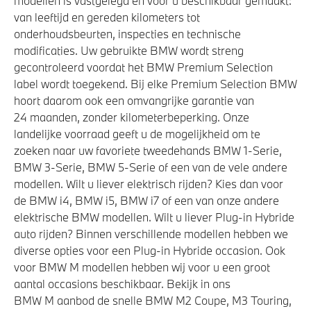
modellen is vastgelegd en voor u beschikbaar gemaakt:
Isofix bevestiging passagierstoel voor
van leeftijd en gereden kilometers tot
onderhoudsbeurten, inspecties en technische
Airbag bestuurder
modificaties. Uw gebruikte BMW wordt streng
Elektronisch Stabiliteits Programma
gecontroleerd voordat het BMW Premium Selection
Actieve Voetgangersbescherming
label wordt toegekend. Bij elke Premium Selection BMW
hoort daarom ook een omvangrijke garantie van
24 maanden, zonder kilometerbeperking. Onze
landelijke voorraad geeft u de mogelijkheid om te
zoeken naar uw favoriete tweedehands BMW 1-Serie,
BMW 3-Serie, BMW 5-Serie of een van de vele andere
modellen. Wilt u liever elektrisch rijden? Kies dan voor
de BMW i4, BMW i5, BMW i7 of een van onze andere
elektrische BMW modellen. Wilt u liever Plug-in Hybride
auto rijden? Binnen verschillende modellen hebben we
diverse opties voor een Plug-in Hybride occasion. Ook
voor BMW M modellen hebben wij voor u een groot
aantal occasions beschikbaar. Bekijk in ons
BMW M aanbod de snelle BMW M2 Coupe, M3 Touring,