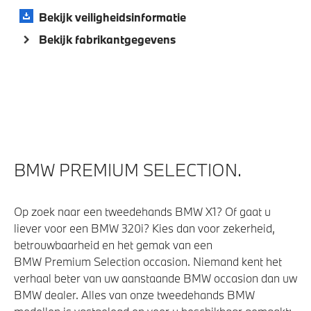
Draadloos oplaadstation
Bekijk veiligheidsinformatie
Regensensor
Bekijk fabrikantgegevens
Achteruitrijcamera
Aandrijving en onderstel
M Adaptief onderstel
Kilometertacho
BMW PREMIUM SELECTION.
Anti blokkeer systeem
Steptronic transmissie met schakelpaddles aan het
Op zoek naar een tweedehands BMW X1? Of gaat u
stuurwiel
liever voor een BMW 320i? Kies dan voor zekerheid,
Elektronisch Sper Differentieel
betrouwbaarheid en het gemak van een
BMW Premium Selection occasion. Niemand kent het
verhaal beter van uw aanstaande BMW occasion dan uw
Veiligheid
BMW dealer. Alles van onze tweedehands BMW