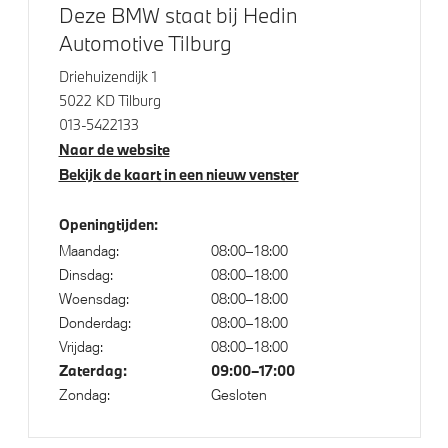
Deze BMW staat bij Hedin
Automotive Tilburg
Elektrische voorzieningen
Driehuizendijk 1
5022 KD Tilburg
High-beam assistant
013-5422133
Buitenspiegels elektrisch inklapbaar
Naar de website
Bekijk de kaart in een nieuw venster
Comfort Access
Cruise control
Openingtijden:
Bandenspanningsweergavesysteem
Maandag:
08:00–18:00
Driving Assistant
Dinsdag:
08:00–18:00
Woensdag:
08:00–18:00
Automatisch dimmende binnen- en buitenspiegel
Donderdag:
08:00–18:00
bestuurderzijde
Vrijdag:
08:00–18:00
Alarmsysteem klasse 3 (VbV/SCM)
Zaterdag:
09:00–17:00
Parkeer assistent
Zondag:
Gesloten
Parking assistant plus