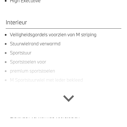
High Executive
Interieur
Veiligheidsgordels voorzien van M striping
Stuurwielrand verwarmd
Sportstuur
Sportstoelen voor
premium sportstoelen
M Sportstuurwiel met leder bekleed
Automatische dimmende binnenspiegel
M Hemelbekleding in Anthrazit uitgevoerd
Interieurlijst M Aluminium Hexacube
Elektrisch verwarmde voorstoelen