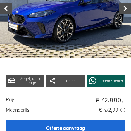
Vergelijken in
Delen
Contact dealer
garage
€ 42.880,-
Prijs
Maandprijs
€ 472,99
Offerte aanvraag