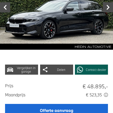
Vergelijken in
Delen
Contact dealer
garage
€ 48.895,-
Prijs
Maandprijs
€ 523,35
Offerte aanvraag