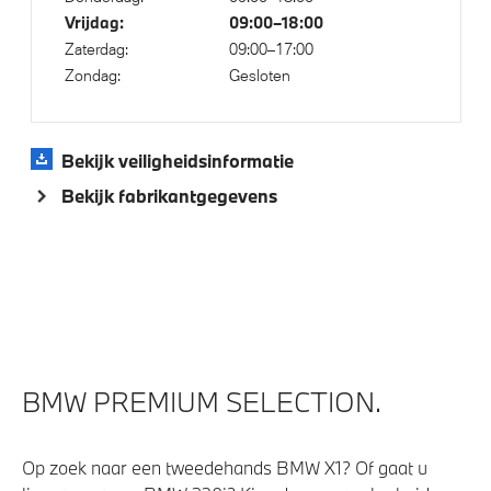
Cruise control
Vrijdag:
09:00–18:00
High-beam assistant
Zaterdag:
09:00–17:00
Buitenspiegels elektrisch inklapbaar
Zondag:
Gesloten
Alarmsysteem klasse 3 (VbV/SCM)
Comfort Access
Bekijk veiligheidsinformatie
Automatisch dimmende binnen- en buitenspiegel
Bekijk fabrikantgegevens
bestuurderzijde
Parkeer assistent
Parking Assistant
Draadloos oplaadstation
Regensensor
Bandenspanningsweergavesysteem
BMW PREMIUM SELECTION.
Achteruitrijcamera
Op zoek naar een tweedehands BMW X1? Of gaat u