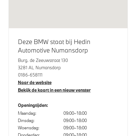
Raamomlijsting M hoogglans Shadow Line
M Sportremsysteem Rot
Extra getint glas
M Koplampen Shadow Line
Deze BMW staat bij Hedin
Extra getint glas in achterportierruiten en achterruit
Automotive Numansdorp
LED koplampen
Burg. de Zeeuwstraat 130
Adaptieve LED koplampen
3281 AL Numansdorp
0186-658111
Naar de website
Klimaatbeheersing
Bekijk de kaart in een nieuw venster
Automatische 3-zone Airconditioning
Openingtijden:
Maandag:
09:00–18:00
Dinsdag:
09:00–18:00
Elektrische voorzieningen
Woensdag:
09:00–18:00
Donderdag:
09:00–18:00