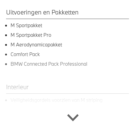
Uitvoeringen en Pakketten
M Sportpakket
M Sportpakket Pro
M Aerodynamicapakket
Comfort Pack
BMW Connected Pack Professional
Interieur
Veiligheidsgordels voorzien van M striping
Sportstuur
Sportstoelen voor
M Sportstuurwiel met leder bekleed