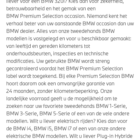
liever voor een BMW 320i? Kies dan voor zekerheid,
Aandrijving en onderstel
betrouwbaarheid en het gemak van een
BMW Premium Selection occasion. Niemand kent het
Laadkabel (Mode 3, 22kW)
verhaal beter van uw aanstaande BMW occasion dan uw
Automatische 8-traps Steptronic sporttransmissie
BMW dealer. Alles van onze tweedehands BMW
Anti blokkeer systeem
modellen is vastgelegd en voor u beschikbaar gemaakt:
van leeftijd en gereden kilometers tot
onderhoudsbeurten, inspecties en technische
Veiligheid
modificaties. Uw gebruikte BMW wordt streng
gecontroleerd voordat het BMW Premium Selection
Actieve Voetgangersbescherming
label wordt toegekend. Bij elke Premium Selection BMW
hoort daarom ook een omvangrijke garantie van
Airbag bestuurder
24 maanden, zonder kilometerbeperking. Onze
Elektronisch Stabiliteits Programma
landelijke voorraad geeft u de mogelijkheid om te
Akoestische waarschuwing voor voetgangers
zoeken naar uw favoriete tweedehands BMW 1-Serie,
BMW 3-Serie, BMW 5-Serie of een van de vele andere
Park Distance Control (PDC) voor en achter
modellen. Wilt u liever elektrisch rijden? Kies dan voor
de BMW i4, BMW i5, BMW i7 of een van onze andere
elektrische BMW modellen. Wilt u liever Plug-in Hybride